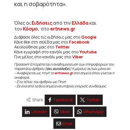
και η σοβαρότητα».
Όλες οι
Ειδήσεις
από την
Ελλάδα
και
τον
Κόσμο
, στο
ertnews.gr
Διάβασε όλες τις ειδήσεις μας στο
Google
Κάνε like στη σελίδα μας στο
Facebook
Ακολούθησε μας στο
Twitter
Κάνε εγγραφή στο κανάλι μας στο
Youtube
Γίνε μέλος στο κανάλι μας στο
Viber
Προσοχή! Επιτρέπεται η αναδημοσίευση των πληροφοριών του
παραπάνω άρθρου (
όχι αυτολεξεί
) ή μέρους αυτών μόνο αν:
– Αναφέρεται ως πηγή το
ertnews.gr
στο σημείο όπου γίνεται η
αναφορά.
– Στο τέλος του άρθρου ως Πηγή
– Σε ένα από τα δύο σημεία να υπάρχει ενεργός σύνδεσμος
Share
Facebook
Twitter
Linkedin
Viber
WhatsApp
Email