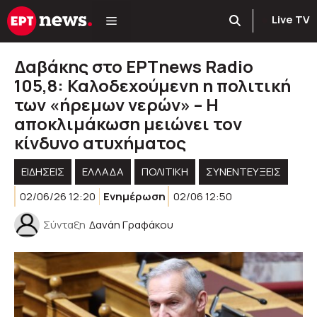
Μετάβαση
Live TV
σε
περιεχόμενο
Δαβάκης στο ΕΡΤnews Radio
105,8: Καλοδεχούμενη η πολιτική
των «ήρεμων νερών» – Η
αποκλιμάκωση μειώνει τον
κίνδυνο ατυχήματος
ΕΙΔΗΣΕΙΣ
ΕΛΛΑΔΑ
ΠΟΛΙΤΙΚΉ
ΣΥΝΕΝΤΕΥΞΕΙΣ
02/06/26 12:20
Ενημέρωση
02/06 12:50
Σύνταξη
Δανάη Γραφάκου