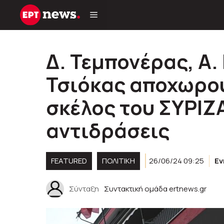
Μετάβαση
σε
περιεχόμενο
Δ. Τεμπονέρας, Α.
Τσιόκας αποχωρού
σκέλος του ΣΥΡΙΖ
αντιδράσεις
FEATURED
ΠΟΛΙΤΙΚΉ
26/06/24 09:25
Ε
Σύνταξη
Συντακτική ομάδα ertnews.gr