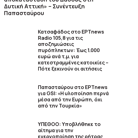
Δυτική Αττική» – Συνέντευξη
Παπασταύρου
Κατσαφάδος στο ΕΡΤnews
Radio 105,8 για τις
αποζημιώσεις
πυρόπληκτων: Έως 1.000
ευρώ ανά τ.μ. για
κατεστραμμένες κατοικίες –
Πότε ξεκινούν οι αιτήσεις
Παπασταύρου στο ΕΡΤnews
για GSI: «Η υλοποίηση περνά
μέσα από την Ευρώπη, όχι
από την Τουρκία»
ΥΠΕΘΟΟ: Υποβλήθηκε το
αίτημα για την
ενεργοποίηση της ρήτρας