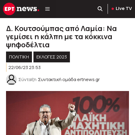
Μετάβαση
Live TV
σε
περιεχόμενο
Δ. Κουτσούμπας από Λαμία: Να
γεμίσει η κάλπη με τα κόκκινα
ψηφοδέλτια
ΠΟΛΙΤΙΚΉ
ΕΚΛΟΓΈΣ 2023
22/06/23 23:53
Σύνταξη
Συντακτική ομάδα ertnews.gr