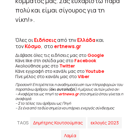
κόμματός μας. Σας ευχαριστώ πάρα
πολύ και είμαι σίγουρος για τη
νίκη!».
Όλες οι
Ειδήσεις
από την
Ελλάδα
και
τον
Κόσμο
, στο
ertnews.gr
Διάβασε όλες τις ειδήσεις μας στο
Google
Κάνε like στη σελίδα μας στο
Facebook
Ακολούθησε μας στο
Twitter
Κάνε εγγραφή στο κανάλι μας στο
Youtube
Γίνε μέλος στο κανάλι μας στο
Viber
Προσοχή! Επιτρέπεται η αναδημοσίευση των πληροφοριών του
παραπάνω άρθρου (
όχι αυτολεξεί
) ή μέρους αυτών μόνο αν:
– Αναφέρεται ως πηγή το
ertnews.gr
στο σημείο όπου γίνεται η
αναφορά.
– Στο τέλος του άρθρου ως Πηγή
– Σε ένα από τα δύο σημεία να υπάρχει ενεργός σύνδεσμος
TAGS
Δημήτρης Κουτσούμπας
εκλογές 2023
Λαμία