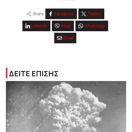
Share
Facebook
Twitter
Linkedin
Viber
WhatsApp
Email
ΔΕΙΤΕ ΕΠΙΣΗΣ