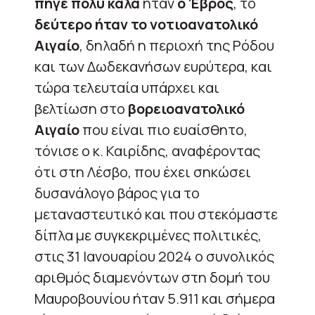
πήγε πολύ καλά
ήταν
ο Έβρος
, το
δεύτερο ήταν το νοτιοανατολικό
Αιγαίο
, δηλαδή η περιοχή της Ρόδου
και των Δωδεκανήσων ευρύτερα, και
τώρα τελευταία υπάρχει και
βελτίωση στο
βορειοανατολικό
Αιγαίο
που είναι πιο ευαίσθητο,
τόνισε ο κ. Καιρίδης, αναφέροντας
ότι στη Λέσβο, που έχει σηκώσει
δυσανάλογο βάρος για το
μεταναστευτικό και που στεκόμαστε
δίπλα με συγκεκριμένες πολιτικές,
στις 31 Ιανουαρίου 2024 ο συνολικός
αριθμός διαμενόντων στη δομή του
Μαυροβουνίου ήταν 5.911 και σήμερα