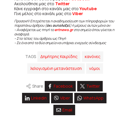
Ακολούθησε μας στο
Twitter
Κάνε εγγραφή στο κανάλι μας στο
Youtube
Γίνε μέλος στο κανάλι μας στο
Viber
Προσοχή! Επιτρέπεται η αναδημοσίευση των πληροφοριών του
παραπάνω άρθρου (
όχι αυτολεξεί
) ή μέρους αυτών μόνο αν:
– Αναφέρεται ως πηγή το
ertnews.gr
στο σημείο όπου γίνεται η
αναφορά.
– Στο τέλος του άρθρου ως Πηγή
– Σε ένα από τα δύο σημεία να υπάρχει ενεργός σύνδεσμος
TAGS
Δημήτρης Καιρίδης
κανόνες
λελογισμένη μετανάστευση
νόμοι
Share
Facebook
Twitter
Linkedin
Viber
WhatsApp
Email