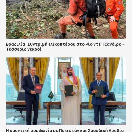
Βραζιλία: Συντριβή ελικοπτέρου στο Ρίο ντε Τζανέιρο –
Tέσσερις νεκροί
Η αμυντική συμφωνία με Πακιστάν και Σαουδική Αραβία