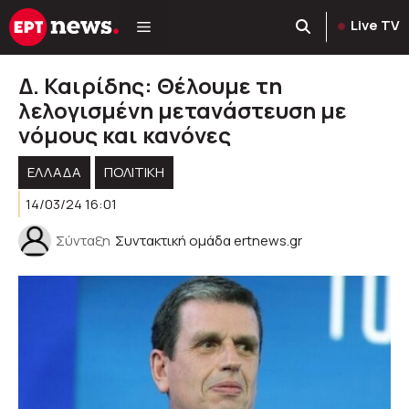
Μετάβαση
Live TV
σε
περιεχόμενο
Δ. Καιρίδης: Θέλουμε τη
λελογισμένη μετανάστευση με
νόμους και κανόνες
ΕΛΛΑΔΑ
ΠΟΛΙΤΙΚΉ
14/03/24 16:01
Σύνταξη
Συντακτική ομάδα ertnews.gr