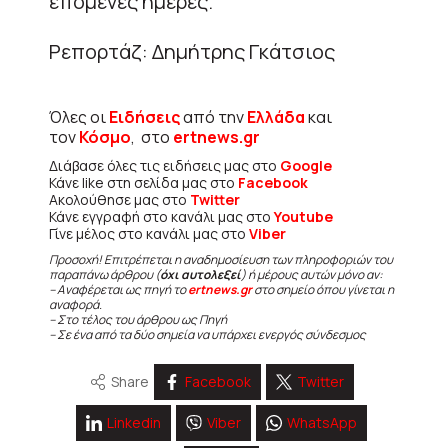
επόμενες ημέρες.
Ρεπορτάζ: Δημήτρης Γκάτσιος
Όλες οι
Ειδήσεις
από την
Ελλάδα
και
τον
Κόσμο
, στο
ertnews.gr
Διάβασε όλες τις ειδήσεις μας στο
Google
Κάνε like στη σελίδα μας στο
Facebook
Ακολούθησε μας στο
Twitter
Κάνε εγγραφή στο κανάλι μας στο
Youtube
Γίνε μέλος στο κανάλι μας στο
Viber
Προσοχή! Επιτρέπεται η αναδημοσίευση των πληροφοριών του
παραπάνω άρθρου (
όχι αυτολεξεί
) ή μέρους αυτών μόνο αν:
– Αναφέρεται ως πηγή το
ertnews.gr
στο σημείο όπου γίνεται η
αναφορά.
– Στο τέλος του άρθρου ως Πηγή
– Σε ένα από τα δύο σημεία να υπάρχει ενεργός σύνδεσμος
Share
Facebook
Twitter
Linkedin
Viber
WhatsApp