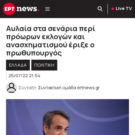
Μετάβαση
Live TV
σε
περιεχόμενο
Αυλαία στα σενάρια περί
πρόωρων εκλογών και
ανασχηματισμού έριξε ο
πρωθυπουργός
ΕΛΛΑΔΑ
ΠΟΛΙΤΙΚΉ
25/07/22 21:54
Σύνταξη
Συντακτική ομάδα ertnews.gr