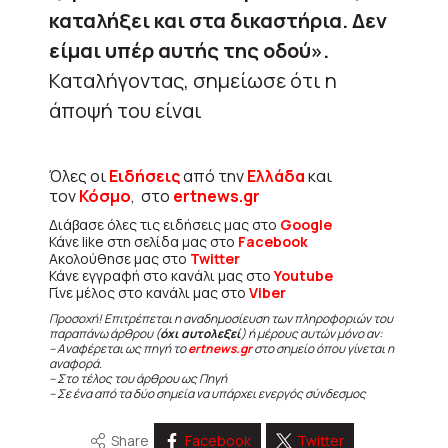
καταλήξει και στα δικαστήρια. Δεν
είμαι υπέρ αυτής της οδού».
Καταλήγοντας, σημείωσε ότι η
άποψή του είναι
Όλες οι
Ειδήσεις
από την
Ελλάδα
και
τον
Κόσμο
, στο
ertnews.gr
Διάβασε όλες τις ειδήσεις μας στο
Google
Κάνε like στη σελίδα μας στο
Facebook
Ακολούθησε μας στο
Twitter
Κάνε εγγραφή στο κανάλι μας στο
Youtube
Γίνε μέλος στο κανάλι μας στο
Viber
Προσοχή! Επιτρέπεται η αναδημοσίευση των πληροφοριών του
παραπάνω άρθρου (
όχι αυτολεξεί
) ή μέρους αυτών μόνο αν:
– Αναφέρεται ως πηγή το
ertnews.gr
στο σημείο όπου γίνεται η
αναφορά.
– Στο τέλος του άρθρου ως Πηγή
– Σε ένα από τα δύο σημεία να υπάρχει ενεργός σύνδεσμος
Share
Facebook
Twitter