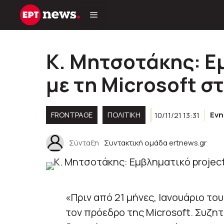
Μετάβαση
σε
περιεχόμενο
Κ. Μητσοτάκης: Ε
με τη Microsoft σ
FRONTPAGE
ΠΟΛΙΤΙΚΉ
10/11/21 13:31
Εν
Σύνταξη
Συντακτική ομάδα ertnews.gr
«Πριν από 21 μήνες, Ιανουάριο το
τον πρόεδρο της Microsoft. Συζητ