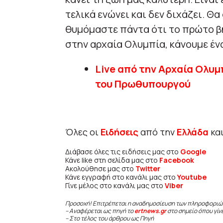
τελικά ενώνει και δεν διχάζει. Θ
θυμόμαστε πάντα ότι το πρώτο βήμ
στην αρχαία Ολυμπία, κάνουμε ένα
Live από την Αρχαία Ολυμ
του Πρωθυπουργού
Όλες οι
Ειδήσεις
από την
Ελλάδα
κα
Διάβασε όλες τις ειδήσεις μας στο
Google
Κάνε like στη σελίδα μας στο
Facebook
Ακολούθησε μας στο
Twitter
Κάνε εγγραφή στο κανάλι μας στο
Youtube
Γίνε μέλος στο κανάλι μας στο
Viber
Προσοχή! Επιτρέπεται η αναδημοσίευση των πληροφοριώ
– Αναφέρεται ως πηγή το
ertnews.gr
στο σημείο όπου γίν
– Στο τέλος του άρθρου ως Πηγή