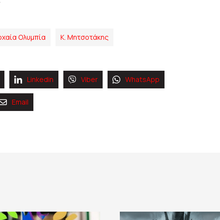
ρχαία Ολυμπία
Κ. Μητσοτάκης
Linkedin
Viber
WhatsApp
Email