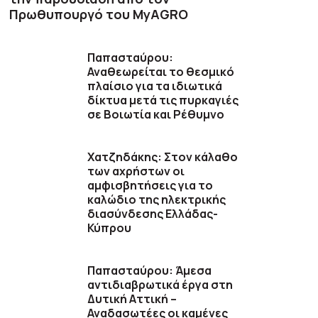
Πρωθυπουργό του MyAGRO
Παπασταύρου:
Αναθεωρείται το θεσμικό
πλαίσιο για τα ιδιωτικά
δίκτυα μετά τις πυρκαγιές
σε Βοιωτία και Ρέθυμνο
Χατζηδάκης: Στον κάλαθο
των αχρήστων οι
αμφισβητήσεις για το
καλώδιο της ηλεκτρικής
διασύνδεσης Ελλάδας-
Κύπρου
Παπασταύρου: Άμεσα
αντιδιαβρωτικά έργα στη
Δυτική Αττική –
Αναδασωτέες οι καμένες