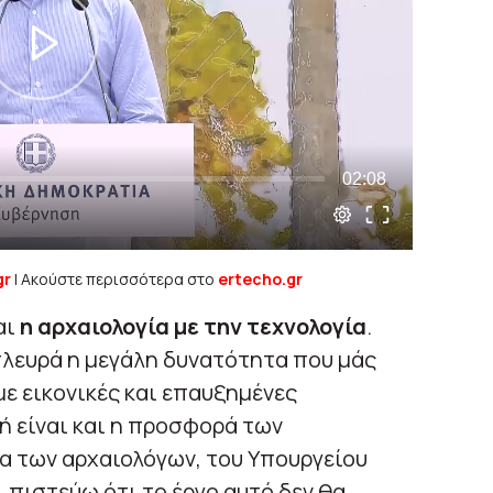
gr
| Ακούστε περισσότερα στο
ertecho.gr
αι
η αρχαιολογία με την τεχνολογία
.
πλευρά η μεγάλη δυνατότητα που μάς
με εικονικές και επαυξημένες
ή είναι και η προσφορά των
α των αρχαιολόγων, του Υπουργείου
, πιστεύω ότι το έργο αυτό δεν θα