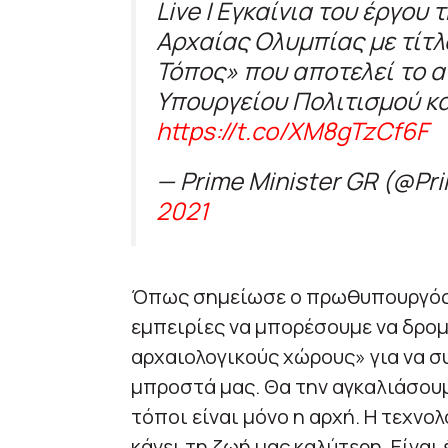
Live | Εγκαίνια του έργου
Αρχαίας Ολυμπίας με τίτλ
Τόπος» που αποτελεί το 
Υπουργείου Πολιτισμού κα
https://t.co/XM8gTzCf6F
— Prime Minister GR (@Pr
2021
Όπως σημείωσε ο πρωθυπουργός: 
εμπειρίες να μπορέσουμε να δρο
αρχαιολογικούς χώρους» για να σ
μπροστά μας. Θα την αγκαλιάσουμε
τόποι είναι μόνο η αρχή. Η τεχνολ
κάνει τη ζωή μας καλύτερη. Είναι