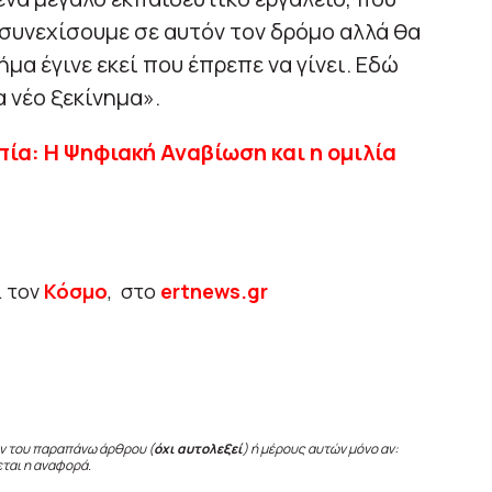
α συνεχίσουμε σε αυτόν τον δρόμο αλλά θα
α έγινε εκεί που έπρεπε να γίνει. Εδώ
 νέο ξεκίνημα».
πία: Η Ψηφιακή Αναβίωση και η ομιλία
ι τον
Κόσμο
, στο
ertnews.gr
ν του παραπάνω άρθρου (
όχι αυτολεξεί
) ή μέρους αυτών μόνο αν:
εται η αναφορά.