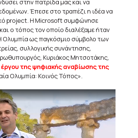
νδύσει στην πατρίδα μας και να
δομένων. Έπεσε στο τραπέζι η ιδέα να
ό project. Η Microsoft συμφώνησε
και ο τόπος τον οποίο διαλέξαμε ήταν
 Η Ολυμπία ως παγκόσμιο σύμβολο των
ρείας, συλλογικής συνάντησης,
πρωθυπουργός, Κυριάκος Μητσοτάκης,
υ έργου της ψηφιακής αναβίωσης της
αία Ολυμπία: Κοινός Τόπος».