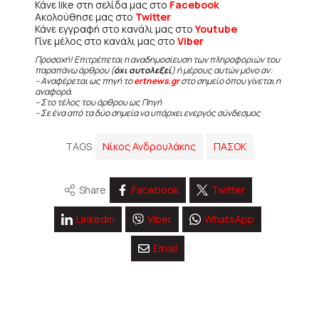
Κάνε like στη σελίδα μας στο
Facebook
Ακολούθησε μας στο
Twitter
Κάνε εγγραφή στο κανάλι μας στο
Youtube
Γίνε μέλος στο κανάλι μας στο
Viber
Προσοχή! Επιτρέπεται η αναδημοσίευση των πληροφοριών του
παραπάνω άρθρου (
όχι αυτολεξεί
) ή μέρους αυτών μόνο αν:
– Αναφέρεται ως πηγή το
ertnews.gr
στο σημείο όπου γίνεται η
αναφορά.
– Στο τέλος του άρθρου ως Πηγή
– Σε ένα από τα δύο σημεία να υπάρχει ενεργός σύνδεσμος
TAGS
Νίκος Ανδρουλάκης
ΠΑΣΟΚ
Share
Facebook
Twitter
Linkedin
Viber
WhatsApp
Email