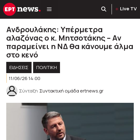
Μετάβαση
Live TV
σε
περιεχόμενο
Ανδρουλάκης: Υπέρμετρα
αλαζόνας ο κ. Μητσοτάκης – Αν
παραμείνει η ΝΔ θα κάνουμε άλμα
στο κενό
ΕΙΔΗΣΕΙΣ
ΠΟΛΙΤΙΚΉ
11/06/26 14:00
Σύνταξη
Συντακτική ομάδα ertnews.gr