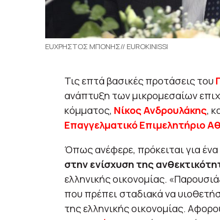
EUΧΡΗΣΤΟΣ ΜΠΟΝΗΣ// EUROKINISSI
Τις επτά βασικές προτάσεις του
ανάπτυξη των μικρομεσαίων επι
κόμματος,
Νίκος Ανδρουλάκης
, 
Επαγγελματικό Επιμελητήριο Α
Όπως ανέφερε, πρόκειται για έν
στην ενίσχυση της ανθεκτικότη
ελληνικής οικονομίας. «Παρουσι
που πρέπει σταδιακά να υιοθετήσ
της ελληνικής οικονομίας. Αφορ