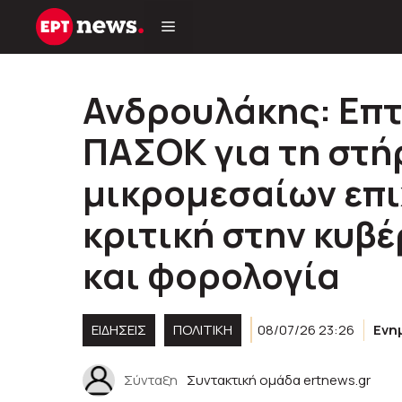
Μετάβαση
σε
περιεχόμενο
Ανδρουλάκης: Επτ
ΠΑΣΟΚ για τη στή
μικρομεσαίων επ
κριτική στην κυβέ
και φορολογία
ΕΙΔΗΣΕΙΣ
ΠΟΛΙΤΙΚΉ
08/07/26 23:26
Ενη
Σύνταξη
Συντακτική ομάδα ertnews.gr