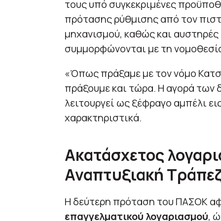
τους υπό συγκεκριμένες προϋποθ
πρότασης ρύθμισης από τον πισ
μηχανισμού, καθώς και αυστηρές κ
συμμορφώνονται με τη νομοθεσί
«Όπως πράξαμε με τον νόμο Κατσέ
πράξουμε και τώρα. Η αγορά των δ
λειτουργεί ως ξέφραγο αμπέλι εις
χαρακτηριστικά.
Ακατάσχετος λογαρι
Αναπτυξιακή Τράπε
Η δεύτερη πρόταση του ΠΑΣΟΚ α
επαγγελματικού λογαριασμού
, 