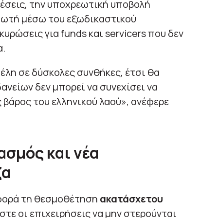
έσεις, την υποχρεωτική υποβολή
τωτή μέσω του εξωδικαστικού
υρώσεις για funds και servicers που δεν
α.
λη σε δύσκολες συνθήκες, έτσι θα
ανείων δεν μπορεί να συνεχίσει να
 βάρος του ελληνικού λαού», ανέφερε
ασμός και νέα
ζα
φορά τη θεσμοθέτηση
ακατάσχετου
ώστε οι επιχειρήσεις να μην στερούνται