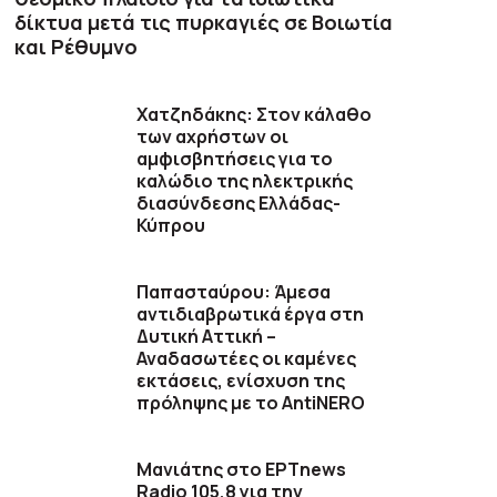
δίκτυα μετά τις πυρκαγιές σε Βοιωτία
και Ρέθυμνο
Χατζηδάκης: Στον κάλαθο
των αχρήστων οι
αμφισβητήσεις για το
καλώδιο της ηλεκτρικής
διασύνδεσης Ελλάδας-
Κύπρου
Παπασταύρου: Άμεσα
αντιδιαβρωτικά έργα στη
Δυτική Αττική –
Αναδασωτέες οι καμένες
εκτάσεις, ενίσχυση της
πρόληψης με το AntiNERO
Μανιάτης στο ΕΡΤnews
Radio 105,8 για την