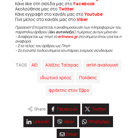
Κάνε like στη σελίδα μας στο
Facebook
Ακολούθησε μας στο
Twitter
Κάνε εγγραφή στο κανάλι μας στο
Youtube
Γίνε μέλος στο κανάλι μας στο
Viber
Προσοχή! Επιτρέπεται η αναδημοσίευση των πληροφοριών του
παραπάνω άρθρου (
όχι αυτολεξεί
) ή μέρους αυτών μόνο αν:
– Αναφέρεται ως πηγή το
ertnews.gr
στο σημείο όπου γίνεται η
αναφορά.
– Στο τέλος του άρθρου ως Πηγή
– Σε ένα από τα δύο σημεία να υπάρχει ενεργός σύνδεσμος
TAGS
ΑΕΙ
Αλέξης Τσίπρας
απλή αναλογική
ιδιωτικό χρέος
Πολάκης
φράχτης στον Έβρο
Share
Facebook
Twitter
Linkedin
Viber
WhatsApp
Email