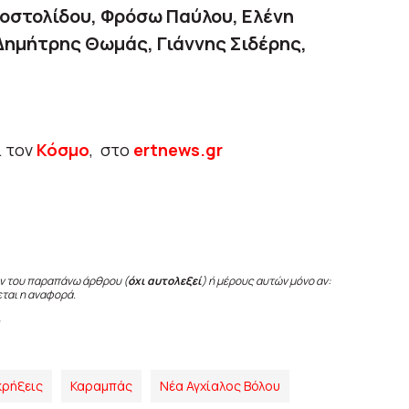
ποστολίδου, Φρόσω Παύλου, Ελένη
Δημήτρης Θωμάς, Γιάννης Σιδέρης,
ι τον
Κόσμο
, στο
ertnews.gr
ν του παραπάνω άρθρου (
όχι αυτολεξεί
) ή μέρους αυτών μόνο αν:
εται η αναφορά.
κρήξεις
Καραμπάς
Νέα Αγχίαλος Βόλου