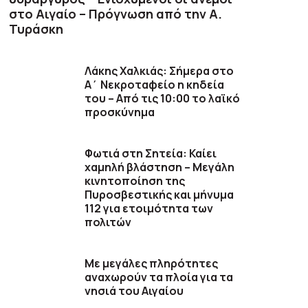
στο Αιγαίο – Πρόγνωση από την Α.
Τυράσκη
Λάκης Χαλκιάς: Σήμερα στο
Α΄ Νεκροταφείο η κηδεία
του – Από τις 10:00 το λαϊκό
προσκύνημα
Φωτιά στη Σητεία: Καίει
χαμηλή βλάστηση – Μεγάλη
κινητοποίηση της
Πυροσβεστικής και μήνυμα
112 για ετοιμότητα των
πολιτών
Με μεγάλες πληρότητες
αναχωρούν τα πλοία για τα
νησιά του Αιγαίου