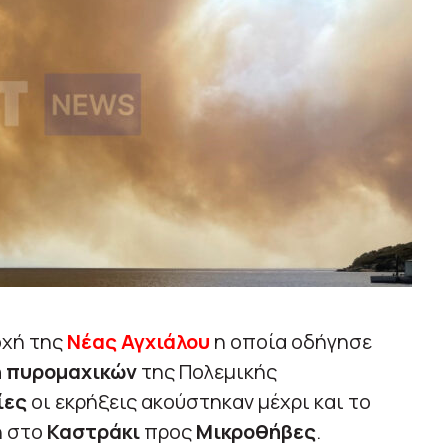
οχή της
Νέας Αγχιάλου
η οποία οδήγησε
 πυρομαχικών
της Πολεμικής
ίες
οι εκρήξεις ακούστηκαν μέχρι και το
η στο
Καστράκι
προς
Μικροθήβες
.