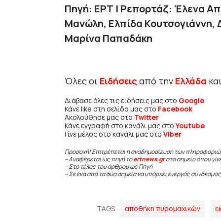
Πηγή: ΕΡΤ | Ρεπορτάζ: Έλενα Α
Μανώλη, Ελπίδα Κουτσογιάννη, 
Μαρίνα Παπαδάκη
Όλες οι
Ειδήσεις
από την
Ελλάδα
κα
Διάβασε όλες τις ειδήσεις μας στο
Google
Κάνε like στη σελίδα μας στο
Facebook
Ακολούθησε μας στο
Twitter
Κάνε εγγραφή στο κανάλι μας στο
Youtube
Γίνε μέλος στο κανάλι μας στο
Viber
Προσοχή! Επιτρέπεται η αναδημοσίευση των πληροφοριώ
– Αναφέρεται ως πηγή το
ertnews.gr
στο σημείο όπου γίν
– Στο τέλος του άρθρου ως Πηγή
– Σε ένα από τα δύο σημεία να υπάρχει ενεργός σύνδεσμος
TAGS
αποθήκη πυρομαχικών
ε