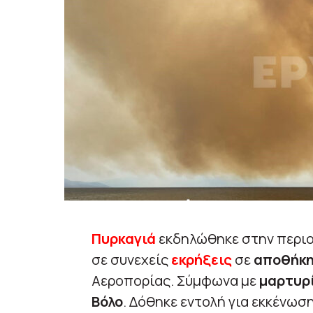
Πυρκαγιά
εκδηλώθηκε στην περι
σε συνεχείς
εκρήξεις
σε
αποθήκη
Αεροπορίας. Σύμφωνα με
μαρτυρ
Βόλο
. Δόθηκε εντολή για εκκένωσ