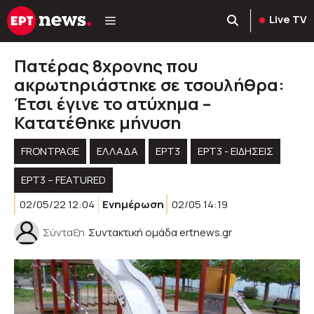
Μετάβαση
Live TV
σε
περιεχόμενο
Πατέρας 8χρονης που
ακρωτηριάστηκε σε τσουλήθρα:
Έτσι έγινε το ατύχημα –
Κατατέθηκε μήνυση
FRONTPAGE
ΕΛΛΑΔΑ
ΕΡΤ3
ΕΡΤ3 - ΕΙΔΉΣΕΙΣ
ΕΡΤ3 – FEATURED
02/05/22 12:04
Ενημέρωση
02/05 14:19
Σύνταξη
Συντακτική ομάδα ertnews.gr