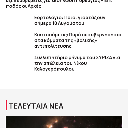
έξι περιφέρειες για εκδήλωση πυρκαγιάς – Επί
ποδός οι Αρχές
Εορτολόγιο: Ποιοι γιορτάζουν
σήμερα 10 Αυγούστου
Κουτσούμπας: Πυρά σε κυβέρνηση και
στα κόμματα της «βολικής»
αντιπολίτευσης
Συλλυπητήριο μήνυμα του ΣΥΡΙΖΑ για
την απώλεια του Νίκου
Καλογερόπουλου
ΤΕΛΕΥΤΑΙΑ ΝΕΑ