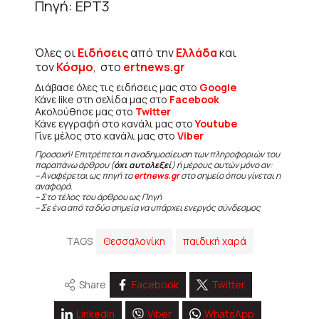
Πηγή: ΕΡΤ3
Όλες οι
Ειδήσεις
από την
Ελλάδα
και
τον
Κόσμο
, στο
ertnews.gr
Διάβασε όλες τις ειδήσεις μας στο
Google
Κάνε like στη σελίδα μας στο
Facebook
Ακολούθησε μας στο
Twitter
Κάνε εγγραφή στο κανάλι μας στο
Youtube
Γίνε μέλος στο κανάλι μας στο
Viber
Προσοχή! Επιτρέπεται η αναδημοσίευση των πληροφοριών του
παραπάνω άρθρου (
όχι αυτολεξεί
) ή μέρους αυτών μόνο αν:
– Αναφέρεται ως πηγή το
ertnews.gr
στο σημείο όπου γίνεται η
αναφορά.
– Στο τέλος του άρθρου ως Πηγή
– Σε ένα από τα δύο σημεία να υπάρχει ενεργός σύνδεσμος
TAGS
Θεσσαλονίκη
παιδική χαρά
Share
Facebook
Twitter
Linkedin
Viber
WhatsApp