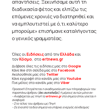
απαντήσεις. Ξεκινήσαμε αυτή τη
διαδικασία φέτος και ελπίζω τις
επόμενες χρονιές να διατηρηθεί και
να εμπλουτιστεί με ό,τι καλύτερο
μπορούμε» επισήμανε καταλήγοντας
ο γενικός γραμματέας.
Όλες οι
Ειδήσεις
από την
Ελλάδα
και
τον
Κόσμο
, στο
ertnews.gr
Διάβασε όλες τις ειδήσεις μας στο
Google
Κάνε like στη σελίδα μας στο
Facebook
Ακολούθησε μας στο
Twitter
Κάνε εγγραφή στο κανάλι μας στο
Youtube
Γίνε μέλος στο κανάλι μας στο
Viber
Προσοχή! Επιτρέπεται η αναδημοσίευση των πληροφοριών του
παραπάνω άρθρου (
όχι αυτολεξεί
) ή μέρους αυτών μόνο αν:
– Αναφέρεται ως πηγή το
ertnews.gr
στο σημείο όπου γίνεται η
αναφορά.
– Στο τέλος του άρθρου ως Πηγή
– Σε ένα από τα δύο σημεία να υπάρχει ενεργός σύνδεσμος