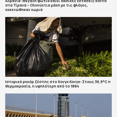
Αλβανία: Μεγάλη φωτιά καίει δασικές εκτάσεις κοντά
στα Τίρανα – Ολονύχτια μάχη με τις φλόγες,
εκκενώθηκαν χωριά
Ιστορικό ρεκόρ ζέστης στο Χονγκ Κονγκ: Στους 36,9°C η
θερμοκρασία, η υψηλότερη από το 1884