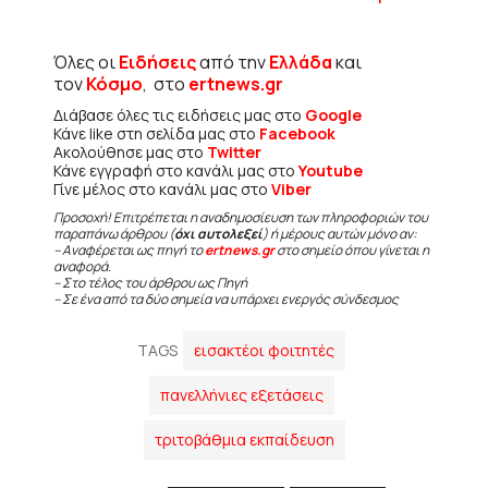
Όλες οι
Ειδήσεις
από την
Ελλάδα
και
τον
Κόσμο
, στο
ertnews.gr
Διάβασε όλες τις ειδήσεις μας στο
Google
Κάνε like στη σελίδα μας στο
Facebook
Ακολούθησε μας στο
Twitter
Κάνε εγγραφή στο κανάλι μας στο
Youtube
Γίνε μέλος στο κανάλι μας στο
Viber
Προσοχή! Επιτρέπεται η αναδημοσίευση των πληροφοριών του
παραπάνω άρθρου (
όχι αυτολεξεί
) ή μέρους αυτών μόνο αν:
– Αναφέρεται ως πηγή το
ertnews.gr
στο σημείο όπου γίνεται η
αναφορά.
– Στο τέλος του άρθρου ως Πηγή
– Σε ένα από τα δύο σημεία να υπάρχει ενεργός σύνδεσμος
TAGS
εισακτέοι φοιτητές
πανελλήνιες εξετάσεις
τριτοβάθμια εκπαίδευση