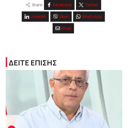
Share
Facebook
Twitter
Linkedin
Viber
WhatsApp
Email
ΔΕΙΤΕ ΕΠΙΣΗΣ