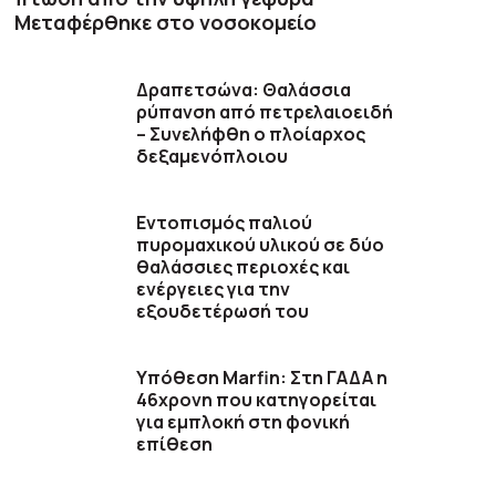
Μεταφέρθηκε στο νοσοκομείο
Δραπετσώνα: Θαλάσσια
ρύπανση από πετρελαιοειδή
– Συνελήφθη ο πλοίαρχος
δεξαμενόπλοιου
Εντοπισμός παλιού
πυρομαχικού υλικού σε δύο
θαλάσσιες περιοχές και
ενέργειες για την
εξουδετέρωσή του
Υπόθεση Marfin: Στη ΓΑΔΑ η
46χρονη που κατηγορείται
για εμπλοκή στη φονική
επίθεση