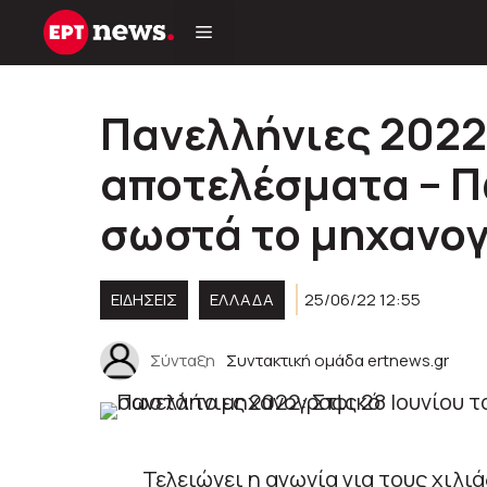
Μετάβαση
σε
περιεχόμενο
Πανελλήνιες 2022:
αποτελέσματα – 
σωστά το μηχανο
ΕΙΔΗΣΕΙΣ
ΕΛΛΑΔΑ
25/06/22 12:55
Σύνταξη
Συντακτική ομάδα ertnews.gr
Τελειώνει η αγωνία για τους χιλ