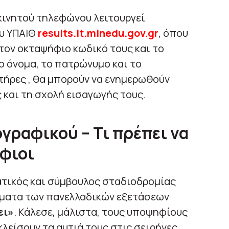
 κινητού τηλεφώνου λειτουργεί
υ ΥΠΑΙΘ
results.it.minedu.gov.gr
, όπου
τον οκταψήφιο κωδικό τους και το
ο όνομα, το πατρώνυμο και το
τήρες , θα μπορούν να ενημερωθούν
 και τη σχολή εισαγωγής τους.
ραφικού – Τι πρέπει να
φιοι
ατικός και σύμβουλος σταδιοδρομίας
σματα των πανελλαδικών εξετάσεων
ει»
. Κάλεσε, μάλιστα, τους υποψηφίους
λείσουν τα αυτιά τους στις σειρήνες