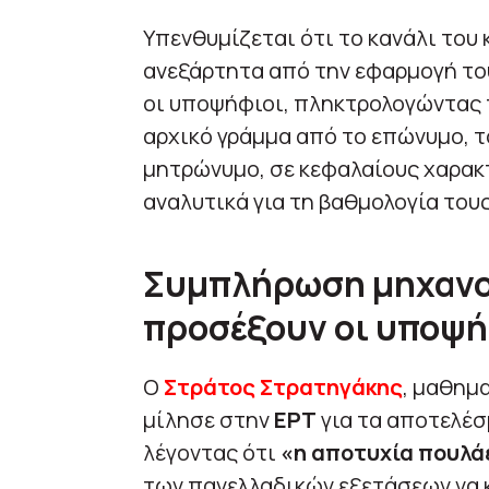
Υπενθυμίζεται ότι το κανάλι του
ανεξάρτητα από την εφαρμογή το
οι υποψήφιοι, πληκτρολογώντας 
αρχικό γράμμα από το επώνυμο, τ
μητρώνυμο, σε κεφαλαίους χαρακ
αναλυτικά για τη βαθμολογία τους
Συμπλήρωση μηχανογ
προσέξουν οι υποψή
Ο
Στράτος Στρατηγάκης
, μαθημ
μίλησε στην
ΕΡΤ
για τα αποτελέ
λέγοντας ότι
«η αποτυχία πουλά
των πανελλαδικών εξετάσεων να κ