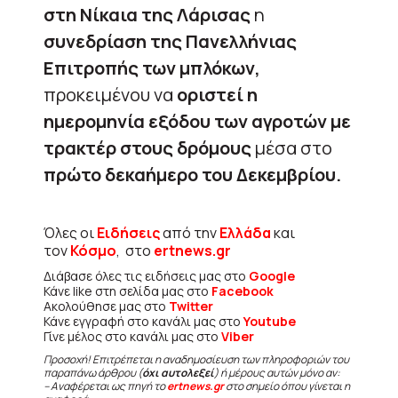
στη Νίκαια της Λάρισας
η
συνεδρίαση της Πανελλήνιας
Επιτροπής των μπλόκων,
προκειμένου να
οριστεί η
ημερομηνία εξόδου των αγροτών με
τρακτέρ στους δρόμους
μέσα στο
πρώτο δεκαήμερο του Δεκεμβρίου.
Όλες οι
Ειδήσεις
από την
Ελλάδα
και
τον
Κόσμο
, στο
ertnews.gr
Διάβασε όλες τις ειδήσεις μας στο
Google
Κάνε like στη σελίδα μας στο
Facebook
Ακολούθησε μας στο
Twitter
Κάνε εγγραφή στο κανάλι μας στο
Youtube
Γίνε μέλος στο κανάλι μας στο
Viber
Προσοχή! Επιτρέπεται η αναδημοσίευση των πληροφοριών του
παραπάνω άρθρου (
όχι αυτολεξεί
) ή μέρους αυτών μόνο αν:
– Αναφέρεται ως πηγή το
ertnews.gr
στο σημείο όπου γίνεται η