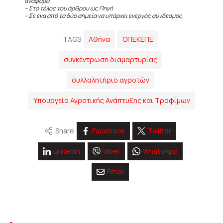
αναφορά.
– Στο τέλος του άρθρου ως Πηγή
– Σε ένα από τα δύο σημεία να υπάρχει ενεργός σύνδεσμος
TAGS
Αθήνα
ΟΠΕΚΕΠΕ
συγκέντρωση διαμαρτυρίας
συλλαλητήριο αγροτών
Υπουργείο Αγροτικής Ανάπτυξης και Τροφίμων
Share
Facebook
Twitter
Linkedin
Viber
WhatsApp
Email