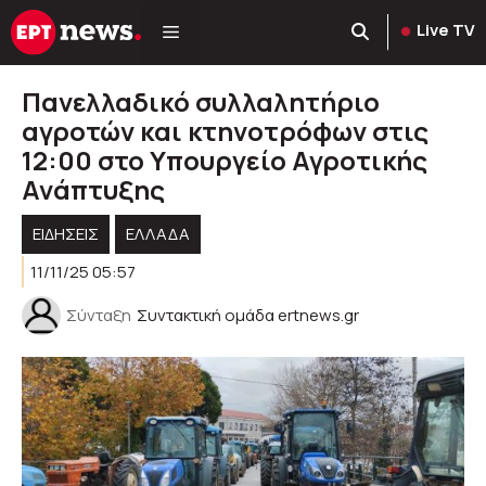
Μετάβαση
Live TV
σε
περιεχόμενο
Πανελλαδικό συλλαλητήριο
αγροτών και κτηνοτρόφων στις
12:00 στο Υπουργείο Αγροτικής
Ανάπτυξης
ΕΙΔΗΣΕΙΣ
ΕΛΛΑΔΑ
11/11/25 05:57
Σύνταξη
Συντακτική ομάδα ertnews.gr