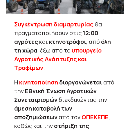
Συγκέντρωση διαμαρτυρίας
θα
πραγματοποιήσουν στις
12:00
αγρότες
και
κτηνοτρόφοι
, από
όλη
τη χώρα
, έξω από το
υπουργείο
Αγροτικής Ανάπτυξης και
Τροφίμων
.
Η
κινητοποίηση
διοργανώνεται
από
την
Εθνική Ένωση Αγροτικών
Συνεταιρισμών
διεκδικώντας την
άμεση καταβολή των
αποζημιώσεων
από τον
ΟΠΕΚΕΠΕ
,
καθώς και την
στήριξη της