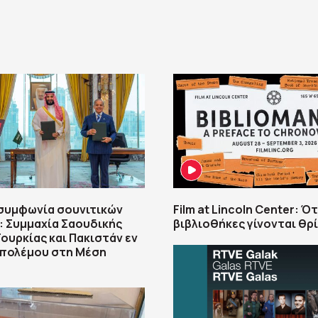
συμφωνία σουνιτικών
Film at Lincoln Center: Ότ
 Συμμαχία Σαουδικής
βιβλιοθήκες γίνονται θρ
Τουρκίας και Πακιστάν εν
 πολέμου στη Μέση