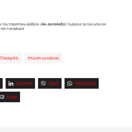
ν του παραπάνω άρθρου (
όχι αυτολεξεί
) ή μέρους αυτών μόνο αν:
εται η αναφορά.
Παγκράτι
πτώση γυναίκας
Linkedin
Viber
WhatsApp
Email