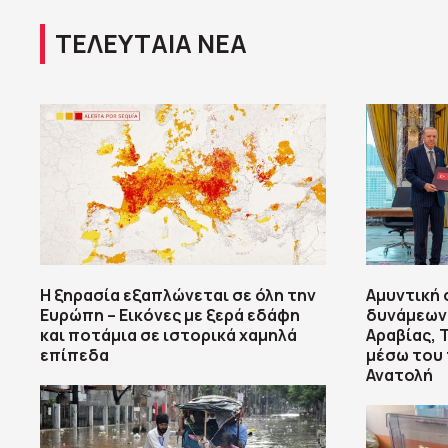
ΤΕΛΕΥΤΑΙΑ ΝΕΑ
Η ξηρασία εξαπλώνεται σε όλη την
Αμυντική 
Ευρώπη – Εικόνες με ξερά εδάφη
δυνάμεων:
και ποτάμια σε ιστορικά χαμηλά
Αραβίας, 
επίπεδα
μέσω του
Ανατολή