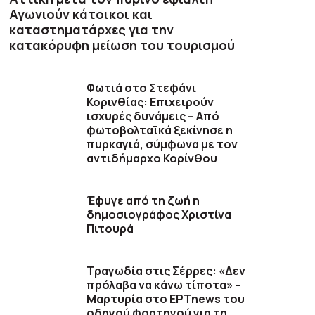
Αγωνιούν κάτοικοι και
καταστηματάρχες για την
κατακόρυφη μείωση του τουρισμού
Φωτιά στο Στεφάνι
Κορινθίας: Επιχειρούν
ισχυρές δυνάμεις – Από
φωτοβολταϊκά ξεκίνησε η
πυρκαγιά, σύμφωνα με τον
αντιδήμαρχο Κορίνθου
Έφυγε από τη ζωή η
δημοσιογράφος Χριστίνα
Πιτουρά
Τραγωδία στις Σέρρες: «Δεν
πρόλαβα να κάνω τίποτα» –
Μαρτυρία στο ΕΡΤnews του
οδηγού φορτηγού για τη