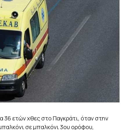
α 36 ετών χθες στο Παγκράτι, όταν στην
μπαλκόνι σε μπαλκόνι 3ου ορόφου,