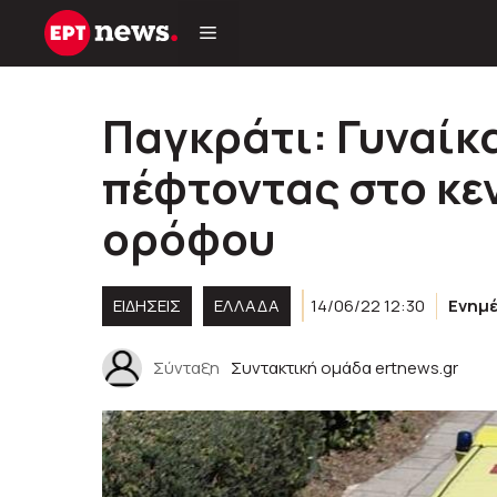
Μετάβαση
σε
περιεχόμενο
Παγκράτι: Γυναίκ
πέφτοντας στο κε
ορόφου
ΕΙΔΗΣΕΙΣ
ΕΛΛΑΔΑ
14/06/22 12:30
Ενημ
Σύνταξη
Συντακτική ομάδα ertnews.gr