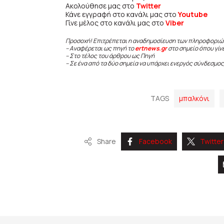
Ακολούθησε μας στο
Twitter
Κάνε εγγραφή στο κανάλι μας στο
Youtube
Γίνε μέλος στο κανάλι μας στο
Viber
Προσοχή! Επιτρέπεται η αναδημοσίευση των πληροφοριώ
– Αναφέρεται ως πηγή το
ertnews.gr
στο σημείο όπου γίν
– Στο τέλος του άρθρου ως Πηγή
– Σε ένα από τα δύο σημεία να υπάρχει ενεργός σύνδεσμος
TAGS
μπαλκόνι
Share
Facebook
Twitter