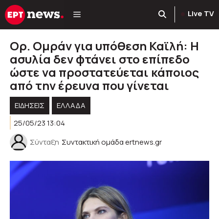
Μετάβαση
Live TV
σε
περιεχόμενο
Ορ. Ομράν για υπόθεση Καϊλή: Η
ασυλία δεν φτάνει στο επίπεδο
ώστε να προστατεύεται κάποιος
από την έρευνα που γίνεται
ΕΙΔΗΣΕΙΣ
ΕΛΛΑΔΑ
25/05/23 13:04
Σύνταξη
Συντακτική ομάδα ertnews.gr