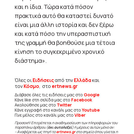
και η ίδια. Τώρα κατά πόσον
πρακτικά αυτό θα καταστεί δυνατό
είναι μια άλλη ιστορία και δεν ξέρω
και κατά πόσο την υπερασπιστική
της γραμμή θα βοηθούσε μια τέτοια
κίνηση το συγκεκριμένο χρονικό
διάστημα».
Όλες οι
Ειδήσεις
από την
Ελλάδα
και
τον
Κόσμο
, στο
ertnews.gr
Διάβασε όλες τις ειδήσεις μας στο
Google
Κάνε like στη σελίδα μας στο
Facebook
Ακολούθησε μας στο
Twitter
Κάνε εγγραφή στο κανάλι μας στο
Youtube
Γίνε μέλος στο κανάλι μας στο
Viber
Προσοχή! Επιτρέπεται η αναδημοσίευση των πληροφοριών του
παραπάνω άρθρου (
όχι αυτολεξεί
) ή μέρους αυτών μόνο αν:
– Αναφέρεται ως πηγή το
ertnews.gr
στο σημείο όπου γίνεται η