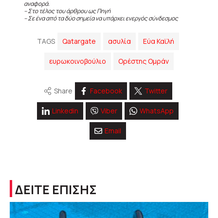
αναφορά.
– Στο τέλος του άρθρου ως Πηγή
– Σε ένα από τα δύο σημεία να υπάρχει ενεργός σύνδεσμος
TAGS
Qatargate
ασυλία
Εύα Καϊλή
ευρωκοινοβούλιο
Ορέστης Ομράν
Share
Facebook
Twitter
Linkedin
Viber
WhatsApp
Email
ΔΕΙΤΕ ΕΠΙΣΗΣ