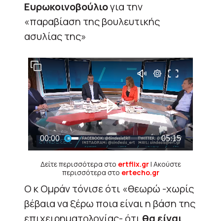
Eυρωκοινοβούλιο
για την
«παραβίαση της βουλευτικής
ασυλίας της»
Δείτε περισσότερα στο
ertflix.gr
| Ακούστε
περισσότερα στο
ertecho.gr
Ο κ Ομράν τόνισε ότι «θεωρώ -χωρίς
βέβαια να ξέρω ποια είναι η βάση της
επιχειρηματολογίας- ότι
θα είναι