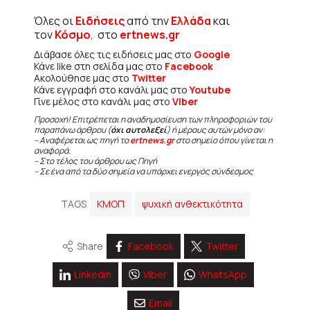
Όλες οι
Ειδήσεις
από την
Ελλάδα
και
τον
Κόσμο
, στο
ertnews.gr
Διάβασε όλες τις ειδήσεις μας στο
Google
Κάνε like στη σελίδα μας στο
Facebook
Ακολούθησε μας στο
Twitter
Κάνε εγγραφή στο κανάλι μας στο
Youtube
Γίνε μέλος στο κανάλι μας στο
Viber
Προσοχή! Επιτρέπεται η αναδημοσίευση των πληροφοριών του
παραπάνω άρθρου (
όχι αυτολεξεί
) ή μέρους αυτών μόνο αν:
– Αναφέρεται ως πηγή το
ertnews.gr
στο σημείο όπου γίνεται η
αναφορά.
– Στο τέλος του άρθρου ως Πηγή
– Σε ένα από τα δύο σημεία να υπάρχει ενεργός σύνδεσμος
TAGS
ΚΜΟΠ
ψυχική ανθεκτικότητα
Share
Facebook
Twitter
Linkedin
Viber
WhatsApp
Email