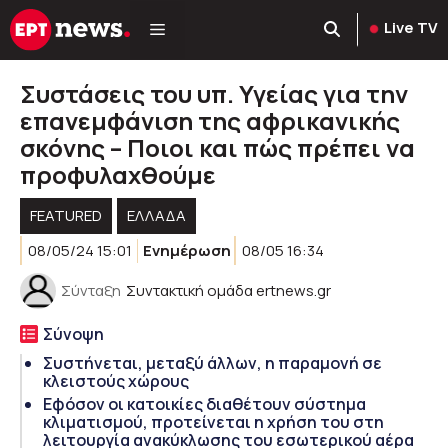
Μετάβαση
Live TV
σε
περιεχόμενο
Συστάσεις του υπ. Υγείας για την
επανεμφάνιση της αφρικανικής
σκόνης – Ποιοι και πώς πρέπει να
προφυλαχθούμε
FEATURED
ΕΛΛΑΔΑ
08/05/24 15:01
Ενημέρωση
08/05 16:34
Σύνταξη
Συντακτική ομάδα ertnews.gr
Σύνοψη
Συστήνεται, μεταξύ άλλων, η παραμονή σε
κλειστούς χώρους
Εφόσον οι κατοικίες διαθέτουν σύστημα
κλιματισμού, προτείνεται η χρήση του στη
λειτουργία ανακύκλωσης του εσωτερικού αέρα