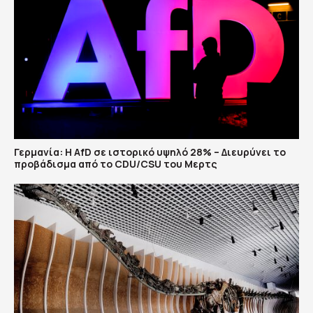
Γερμανία: Η AfD σε ιστορικό υψηλό 28% – Διευρύνει το
προβάδισμα από το CDU/CSU του Μερτς