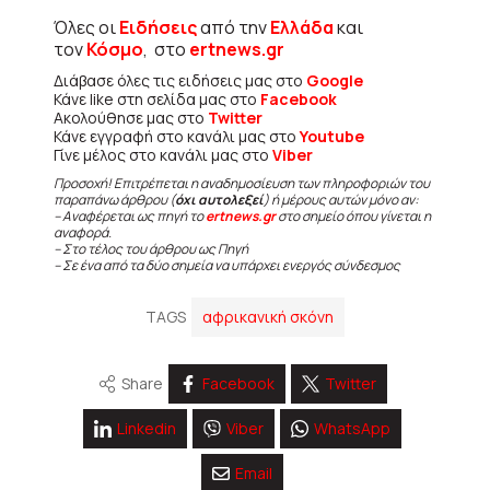
Όλες οι
Ειδήσεις
από την
Ελλάδα
και
τον
Κόσμο
, στο
ertnews.gr
Διάβασε όλες τις ειδήσεις μας στο
Google
Κάνε like στη σελίδα μας στο
Facebook
Ακολούθησε μας στο
Twitter
Κάνε εγγραφή στο κανάλι μας στο
Youtube
Γίνε μέλος στο κανάλι μας στο
Viber
Προσοχή! Επιτρέπεται η αναδημοσίευση των πληροφοριών του
παραπάνω άρθρου (
όχι αυτολεξεί
) ή μέρους αυτών μόνο αν:
– Αναφέρεται ως πηγή το
ertnews.gr
στο σημείο όπου γίνεται η
αναφορά.
– Στο τέλος του άρθρου ως Πηγή
– Σε ένα από τα δύο σημεία να υπάρχει ενεργός σύνδεσμος
TAGS
αφρικανική σκόνη
Share
Facebook
Twitter
Linkedin
Viber
WhatsApp
Email