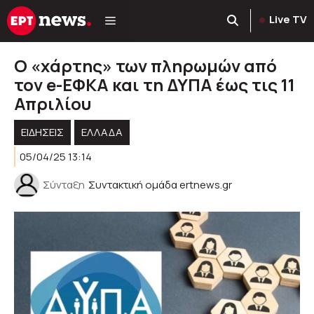
Μετάβαση
Live TV
σε
περιεχόμενο
Ο «χάρτης» των πληρωμών από
τον e-ΕΦΚΑ και τη ΔΥΠΑ έως τις 11
Απριλίου
ΕΙΔΗΣΕΙΣ
ΕΛΛΑΔΑ
05/04/25 13:14
Σύνταξη
Συντακτική ομάδα ertnews.gr