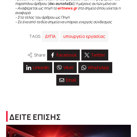
παραπάνω άρθρου (
όχι αυτολεξεί
) ή μέρους αυτών μόνο αν:
– Αναφέρεται ως πηγή το
ertnews.gr
στο σημείο όπου γίνεται η
αναφορά.
– Στο τέλος του άρθρου ως Πηγή
– Σε ένα από τα δύο σημεία να υπάρχει ενεργός σύνδεσμος
TAGS
ΔΥΠΑ
υπουργείο εργασίας
Share
Facebook
Twitter
Linkedin
Viber
WhatsApp
Email
ΔΕΙΤΕ ΕΠΙΣΗΣ