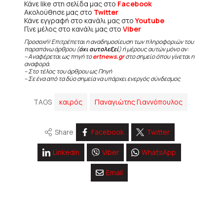
Κάνε like στη σελίδα μας στο
Facebook
Ακολούθησε μας στο
Twitter
Κάνε εγγραφή στο κανάλι μας στο
Youtube
Γίνε μέλος στο κανάλι μας στο
Viber
Προσοχή! Επιτρέπεται η αναδημοσίευση των πληροφοριών του
παραπάνω άρθρου (
όχι αυτολεξεί
) ή μέρους αυτών μόνο αν:
– Αναφέρεται ως πηγή το
ertnews.gr
στο σημείο όπου γίνεται η
αναφορά.
– Στο τέλος του άρθρου ως Πηγή
– Σε ένα από τα δύο σημεία να υπάρχει ενεργός σύνδεσμος
TAGS
καιρός
Παναγιώτης Γιαννόπουλος
Share
Facebook
Twitter
Linkedin
Viber
WhatsApp
Email