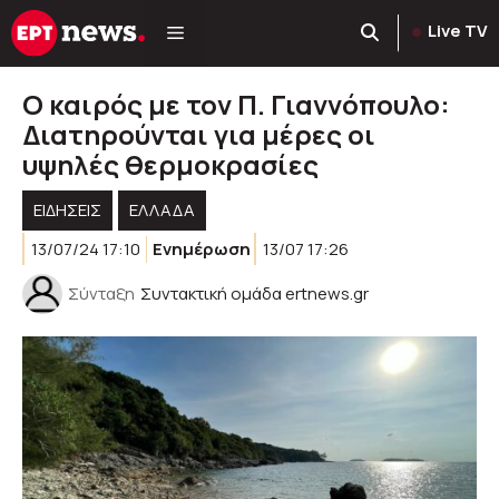
Μετάβαση
Live TV
σε
περιεχόμενο
Ο καιρός με τον Π. Γιαννόπουλο:
Διατηρούνται για μέρες οι
υψηλές θερμοκρασίες
ΕΙΔΗΣΕΙΣ
ΕΛΛΑΔΑ
13/07/24 17:10
Ενημέρωση
13/07 17:26
Σύνταξη
Συντακτική ομάδα ertnews.gr