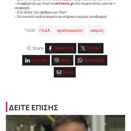
– Αναφέρεται ως πηγή το
ertnews.gr
στο σημείο όπου γίνεται η
αναφορά.
– Στο τέλος του άρθρου ως Πηγή
– Σε ένα από τα δύο σημεία να υπάρχει ενεργός σύνδεσμος
TAGS
ΓΑΔΑ
κρατούμενος
νεκρός
Share
Facebook
Twitter
Linkedin
Viber
WhatsApp
Email
ΔΕΙΤΕ ΕΠΙΣΗΣ