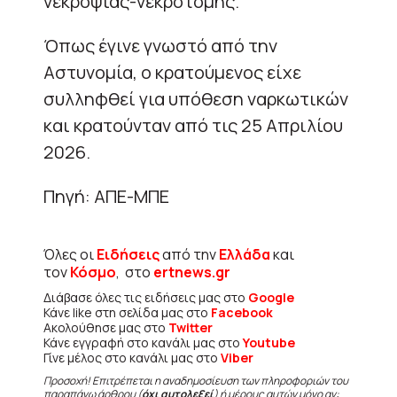
νεκροψίας-νεκροτομής.
Όπως έγινε γνωστό από την
Αστυνομία, ο κρατούμενος είχε
συλληφθεί για υπόθεση ναρκωτικών
και κρατούνταν από τις 25 Απριλίου
2026.
Πηγή: ΑΠΕ-ΜΠΕ
Όλες οι
Ειδήσεις
από την
Ελλάδα
και
τον
Κόσμο
, στο
ertnews.gr
Διάβασε όλες τις ειδήσεις μας στο
Google
Κάνε like στη σελίδα μας στο
Facebook
Ακολούθησε μας στο
Twitter
Κάνε εγγραφή στο κανάλι μας στο
Youtube
Γίνε μέλος στο κανάλι μας στο
Viber
Προσοχή! Επιτρέπεται η αναδημοσίευση των πληροφοριών του
παραπάνω άρθρου (
όχι αυτολεξεί
) ή μέρους αυτών μόνο αν: