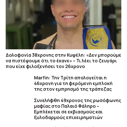
Δολοφονία 38χρονης στην Κυψέλη: «Δεν μπορούμε
να πιστέψουμε ότι το έκανε» – Τι λέει το ζευγάρι
που είχε φιλοξενήσει τον 26χρονο
Marfin: Την Τρίτη απολογείται η
46χρονη για τη φερόμενη εμπλοκή
της στον εμπρησμό της τράπεζας
Συνελήφθη 49χρονος της ρωσόφωνης
μαφίας στο Παλαιό Φάληρο –
Εμπλέκεται σε εκβιασμούς και
ξυλοδαρμούς επιχειρηματιών