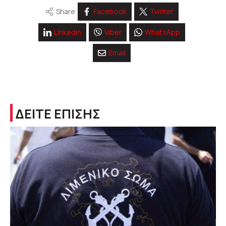
Share
Facebook
Twitter
Linkedin
Viber
WhatsApp
Email
ΔΕΙΤΕ ΕΠΙΣΗΣ