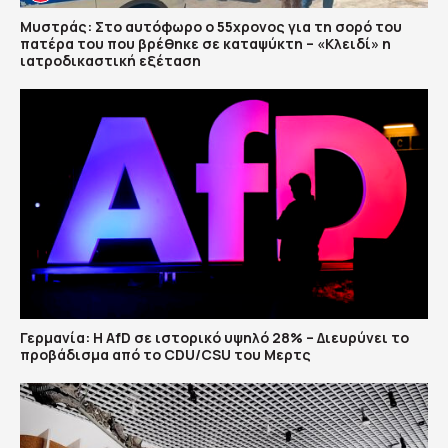
Μυστράς: Στο αυτόφωρο ο 55χρονος για τη σορό του
πατέρα του που βρέθηκε σε καταψύκτη – «Κλειδί» η
ιατροδικαστική εξέταση
Γερμανία: Η AfD σε ιστορικό υψηλό 28% – Διευρύνει το
προβάδισμα από το CDU/CSU του Μερτς