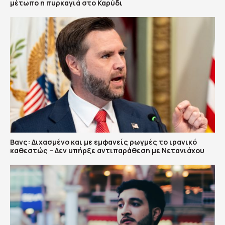
μέτωπο η πυρκαγιά στο Καρύδι
Βανς: Διχασμένο και με εμφανείς ρωγμές το ιρανικό
καθεστώς – Δεν υπήρξε αντιπαράθεση με Νετανιάχου