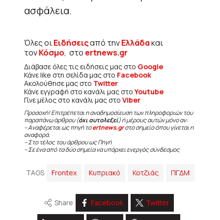
ασφάλεια.
Όλες οι
Ειδήσεις
από την
Ελλάδα
και
τον
Κόσμο
, στο
ertnews.gr
Διάβασε όλες τις ειδήσεις μας στο
Google
Κάνε like στη σελίδα μας στο
Facebook
Ακολούθησε μας στο
Twitter
Κάνε εγγραφή στο κανάλι μας στο
Youtube
Γίνε μέλος στο κανάλι μας στο
Viber
Προσοχή! Επιτρέπεται η αναδημοσίευση των πληροφοριών του
παραπάνω άρθρου (
όχι αυτολεξεί
) ή μέρους αυτών μόνο αν:
– Αναφέρεται ως πηγή το
ertnews.gr
στο σημείο όπου γίνεται η
αναφορά.
– Στο τέλος του άρθρου ως Πηγή
– Σε ένα από τα δύο σημεία να υπάρχει ενεργός σύνδεσμος
TAGS
Frontex
Kυπριακό
Κοτζιάς
ΠΓΔΜ
Share
Facebook
Twitter