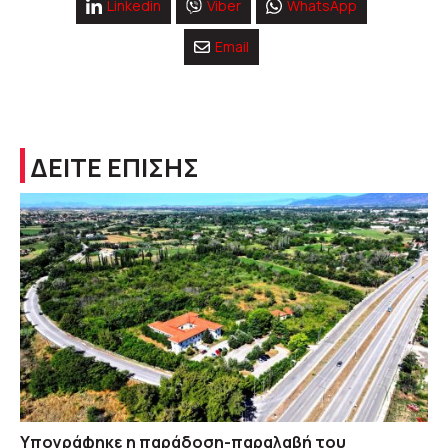
Linkedin
Viber
WhatsApp
Email
ΔΕΙΤΕ ΕΠΙΣΗΣ
Υπογράφηκε η παράδοση-παραλαβή του