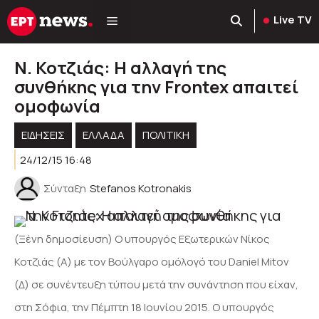
Μετάβαση
Live TV
σε
περιεχόμενο
Ν. Κοτζιάς: Η αλλαγή της
συνθήκης για την Frontex απαιτεί
ομοφωνία
ΕΙΔΗΣΕΙΣ
ΕΛΛΑΔΑ
ΠΟΛΙΤΙΚΉ
24/12/15 16:48
Σύνταξη
Stefanos Kotronakis
(Ξένη δημοσίευση) Ο υπουργός Εξωτερικών Νίκος
Κοτζιάς (Α) με τον Βούλγαρο ομόλογό του Daniel Mitov
(Δ) σε συνέντευξη τύπου μετά την συνάντηση που είχαν,
στη Σόφια, την Πέμπτη 18 Ιουνίου 2015. Ο υπουργός