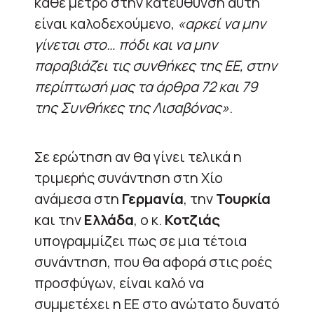
κάθε μέτρο στην κατεύθυνση αυτή
είναι καλοδεχούμενο,
«αρκεί να μην
γίνεται στο… πόδι και να μην
παραβιάζει τις συνθήκες της ΕΕ, στην
περίπτωσή μας τα άρθρα 72 και 79
της Συνθήκες της Λισαβόνας»
.
Σε ερώτηση αν θα γίνει τελικά η
τριμερής συνάντηση στη Χίο
ανάμεσα στη
Γερμανία
, την
Τουρκία
και την
Ελλάδα
, ο κ.
Κοτζιάς
υπογραμμίζει πως σε μια τέτοια
συνάντηση, που θα αφορά στις ροές
προσφύγων, είναι καλό να
συμμετέχει η ΕΕ στο ανώτατο δυνατό