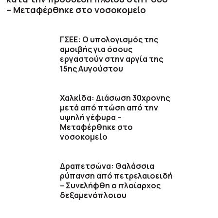
– Μεταφέρθηκε στο νοσοκομείο
ΓΣΕΕ: Ο υπολογισμός της
αμοιβής για όσους
εργαστούν στην αργία της
15ης Αυγούστου
Χαλκίδα: Διάσωση 30χρονης
μετά από πτώση από την
υψηλή γέφυρα –
Μεταφέρθηκε στο
νοσοκομείο
Δραπετσώνα: Θαλάσσια
ρύπανση από πετρελαιοειδή
– Συνελήφθη ο πλοίαρχος
δεξαμενόπλοιου