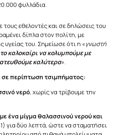
20.000 φυλλάδια.
 τους εθελοντές και σε δηλώσεις του
ραμένει δίπλα στον πολίτη, με
 υγείας του. Σημείωσε ότι η «
γνωστή
 το καλοκαίρι να κολυμπούμε με
τατευθούμε καλύτερα
».
 σε περίπτωση τσιμπήματος:
σσινό νερό
, χωρίς να τρίβουμε την
ε ένα μίγμα θαλασσινού νερού και
:1) για δύο λεπτά, ώστε να σταματήσει
ηλητηρίου από πιθανά υπολείμματα