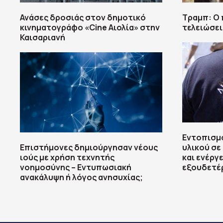
Ανάσες δροσιάς στον δημοτικό
Τραμπ: Ο 
κινηματογράφο «Cine Αιολία» στην
τελειώσει
Καισαριανή
Εντοπισμ
Επιστήμονες δημιούργησαν νέους
υλικού σε
ιούς με χρήση τεχνητής
και ενέργε
νοημοσύνης – Εντυπωσιακή
εξουδετέ
ανακάλυψη ή λόγος ανησυχίας;