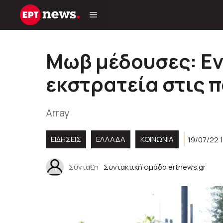
Μετάβαση
σε
περιεχόμενο
Μωβ μέδουσες: Ε
εκστρατεία στις 
Array
ΕΙΔΗΣΕΙΣ
ΕΛΛΑΔΑ
ΚΟΙΝΩΝΊΑ
19/07/22 
Σύνταξη
Συντακτική ομάδα ertnews.gr