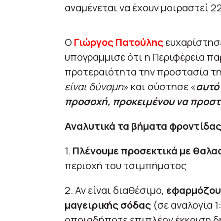
αναμένεται να έχουν μοιραστεί 2
Ο
Γιώργος Πατούλης
ευχαρίστησε
υπογράμμισε ότι η Περιφέρεια πα
προτεραιότητα την προστασία της
είναι δύναμη
» και σύστησε «
αυτό
προσοχή, προκειμένου να προσ
Αναλυτικά τα βήματα φροντίδας
1.
Πλένουμε προσεκτικά με θαλα
περιοχή του τσιμπήματος
2. Αν είναι διαθέσιμο,
εφαρμόζουμ
μαγειρικής σόδας
(σε αναλογία 1
οποιαδήποτε επιπλέον έκκριση δ