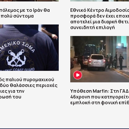
πόλεμος με το Ιράν θα
Εθνικό Κέντρο Αιμοδοσία
 πολύ σύντομα
προσφορά δεν έχει εποχ
αποτελεί μια διαρκή θετ
συνειδητή επιλογή
ός παλιού πυρομαχικού
 δύο θαλάσσιες περιοχές
ιες για την
Υπόθεση Marfin: Στη ΓΑΔ
ρωσή του
46χρονη που κατηγορείτα
εμπλοκή στη φονική επί