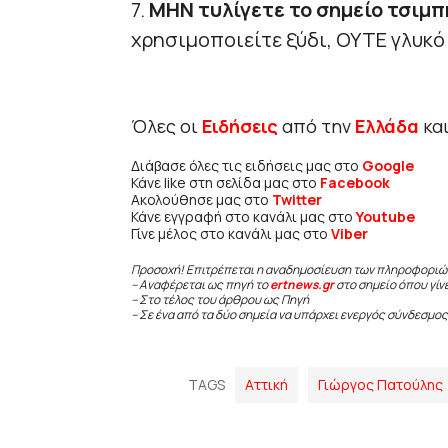
7.
MHN τυλίγετε το σημείο τσιμ
χρησιμοποιείτε ξύδι, ΟΥΤΕ γλυκό
Όλες οι
Ειδήσεις
από την
Ελλάδα
κα
Διάβασε όλες τις ειδήσεις μας στο
Google
Κάνε like στη σελίδα μας στο
Facebook
Ακολούθησε μας στο
Twitter
Κάνε εγγραφή στο κανάλι μας στο
Youtube
Γίνε μέλος στο κανάλι μας στο
Viber
Προσοχή! Επιτρέπεται η αναδημοσίευση των πληροφοριώ
– Αναφέρεται ως πηγή το
ertnews.gr
στο σημείο όπου γίν
– Στο τέλος του άρθρου ως Πηγή
– Σε ένα από τα δύο σημεία να υπάρχει ενεργός σύνδεσμος
TAGS
Αττική
Γιώργος Πατούλης