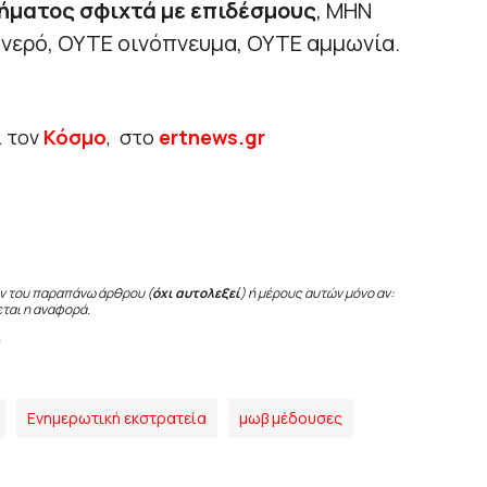
πήματος σφιχτά με επιδέσμους
, ΜΗΝ
 νερό, ΟΥΤΕ οινόπνευμα, ΟΥΤΕ αμμωνία.
ι τον
Κόσμο
, στο
ertnews.gr
ν του παραπάνω άρθρου (
όχι αυτολεξεί
) ή μέρους αυτών μόνο αν:
εται η αναφορά.
Ενημερωτική εκστρατεία
μωβ μέδουσες