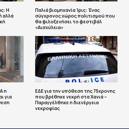
ς: H
Παλιά βιομηχανία Ίρις: Ένας
ή αλλά
σύγχρονος χώρος πολιτισμού που
ική
θα φιλοξενήσει το φεστιβάλ
«Αισχύλεια»
Α η
ΕΔΕ για την υπόθεση της 75χρονης
ι για
που βρέθηκε νεκρή στα Χανιά –
θεση
Παραγγέλθηκε η διενέργεια
νεκροψίας