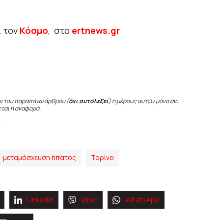
ι τον
Κόσμο
, στο
ertnews.gr
ν του παραπάνω άρθρου (
όχι αυτολεξεί
) ή μέρους αυτών μόνο αν:
εται η αναφορά.
μεταμόσχευση ήπατος
Τορίνο
Linkedin
Viber
WhatsApp