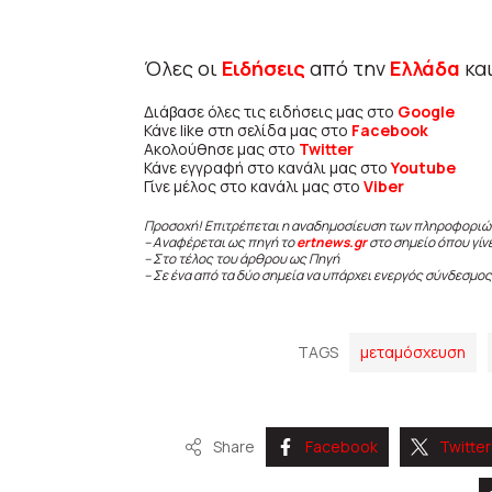
Όλες οι
Ειδήσεις
από την
Ελλάδα
κα
Διάβασε όλες τις ειδήσεις μας στο
Google
Κάνε like στη σελίδα μας στο
Facebook
Ακολούθησε μας στο
Twitter
Κάνε εγγραφή στο κανάλι μας στο
Youtube
Γίνε μέλος στο κανάλι μας στο
Viber
Προσοχή! Επιτρέπεται η αναδημοσίευση των πληροφοριώ
– Αναφέρεται ως πηγή το
ertnews.gr
στο σημείο όπου γίν
– Στο τέλος του άρθρου ως Πηγή
– Σε ένα από τα δύο σημεία να υπάρχει ενεργός σύνδεσμος
TAGS
μεταμόσχευση
Share
Facebook
Twitter