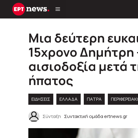
Μετάβαση
σε
περιεχόμενο
Μια δεύτερη ευκαι
15χρονο Δημήτρη 
αισιοδοξία μετά 
ήπατος
ΕΙΔΗΣΕΙΣ
ΕΛΛΑΔΑ
ΠΑΤΡΑ
ΠΕΡΙΦΕΡΕΙΑ
Σύνταξη
Συντακτική ομάδα ertnews.gr