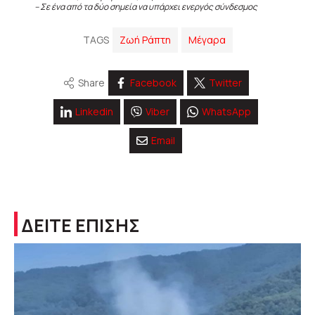
– Σε ένα από τα δύο σημεία να υπάρχει ενεργός σύνδεσμος
TAGS
Ζωή Ράπτη
Μέγαρα
Share
Facebook
Twitter
Linkedin
Viber
WhatsApp
Email
ΔΕΙΤΕ ΕΠΙΣΗΣ