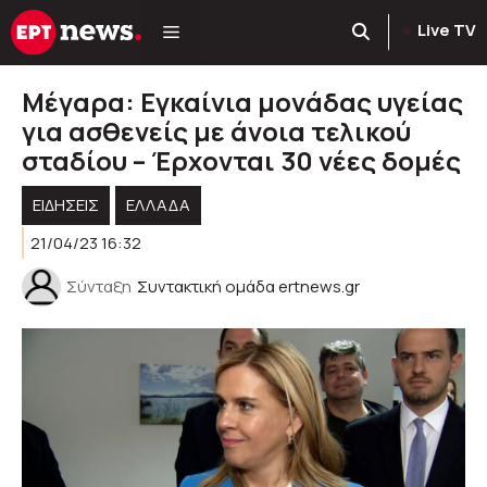
Μετάβαση
Live TV
σε
περιεχόμενο
Μέγαρα: Εγκαίνια μονάδας υγείας
για ασθενείς με άνοια τελικού
σταδίου – Έρχονται 30 νέες δομές
ΕΙΔΗΣΕΙΣ
ΕΛΛΑΔΑ
21/04/23 16:32
Σύνταξη
Συντακτική ομάδα ertnews.gr