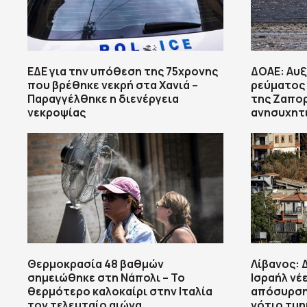
ΕΔΕ για την υπόθεση της 75χρονης
ΔΟΑΕ: Αυξ
που βρέθηκε νεκρή στα Χανιά –
ρεύματος
Παραγγέλθηκε η διενέργεια
της Ζαπορ
νεκροψίας
ανησυχητ
Θερμοκρασία 48 βαθμών
Λίβανος: 
σημειώθηκε στη Νάπολι – Το
Ισραήλ νέ
θερμότερο καλοκαίρι στην Ιταλία
απόσυρση
τον τελευταίο αιώνα
νότιο τμη