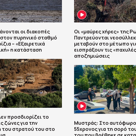
άνονται οι διακοπές
Οι «μαύρες χήρες» της Ρω
 στον πυρηνικό σταθμό
Παντρεύονται νεοσύλλεκ
ίζια – «Εξαιρετικά
μεταβούν στο μέτωπο γι
ική» η κατάσταση
εισπράξουν τις «παχυλέ
αποζημιώσεις
Δεν προσδιορίζει το
ες ζώνες για την
Μυστράς: Στο αυτόφωρο
 του στρατού του στο
55χρονος για τη σορό το
μα
του που βρέθηκε σε κατ