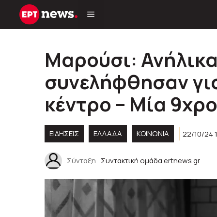
Μετάβαση
σε
περιεχόμενο
Μαρούσι: Ανήλικα
συνελήφθησαν για
κέντρο – Μία 9χρ
ΕΙΔΗΣΕΙΣ
ΕΛΛΑΔΑ
ΚΟΙΝΩΝΊΑ
22/10/24 
Σύνταξη
Συντακτική ομάδα ertnews.gr