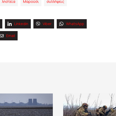
ληστεία
Μαρούσι
συλλήψεις
Linkedin
Viber
WhatsApp
Email