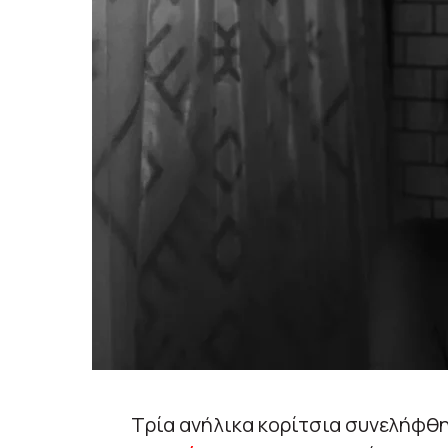
Τρία ανήλικα κορίτσια συνελήφθη