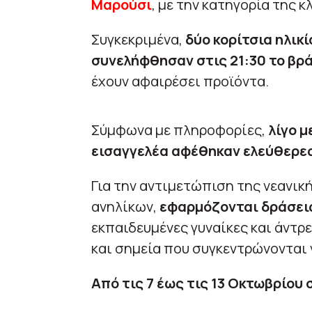
Μαρούσι
, με την κατηγορία της 
Συγκεκριμένα,
δύο κορίτσια ηλικί
συνελήφθησαν στις 21:30 το βρ
έχουν αφαιρέσει προϊόντα.
Σύμφωνα με πληροφορίες,
λίγο μ
εισαγγελέα αφέθηκαν ελεύθερε
Για την αντιμετώπιση της νεανικ
ανηλίκων,
εφαρμόζονται δράσει
εκπαιδευμένες γυναίκες και άντρε
και σημεία που συγκεντρώνονται 
Από τις 7 έως τις 13 Οκτωβρίου 