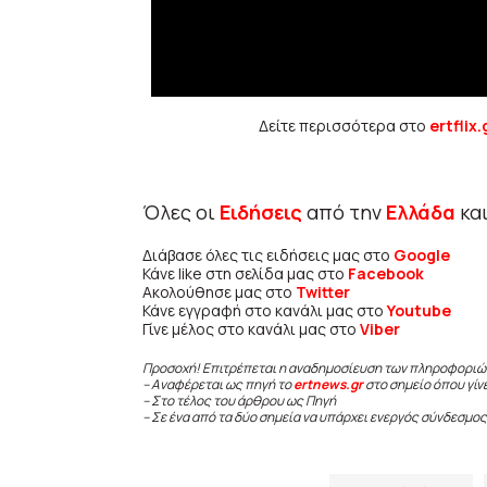
Δείτε περισσότερα στο
ertflix.
Όλες οι
Ειδήσεις
από την
Ελλάδα
κα
Διάβασε όλες τις ειδήσεις μας στο
Google
Κάνε like στη σελίδα μας στο
Facebook
Ακολούθησε μας στο
Twitter
Κάνε εγγραφή στο κανάλι μας στο
Youtube
Γίνε μέλος στο κανάλι μας στο
Viber
Προσοχή! Επιτρέπεται η αναδημοσίευση των πληροφοριώ
– Αναφέρεται ως πηγή το
ertnews.gr
στο σημείο όπου γίν
– Στο τέλος του άρθρου ως Πηγή
– Σε ένα από τα δύο σημεία να υπάρχει ενεργός σύνδεσμος