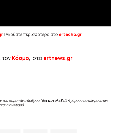
gr
| Ακούστε περισσότερα στο
ertecho.gr
ι τον
Κόσμο
, στο
ertnews.gr
ν του παραπάνω άρθρου (
όχι αυτολεξεί
) ή μέρους αυτών μόνο αν:
εται η αναφορά.