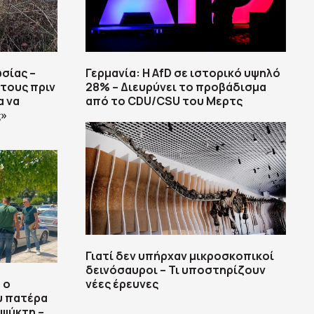
σίας –
Γερμανία: Η AfD σε ιστορικό υψηλό
τους πριν
28% – Διευρύνει το προβάδισμα
α να
από το CDU/CSU του Μερτς
ς»
Γιατί δεν υπήρχαν μικροσκοπικοί
δεινόσαυροι – Τι υποστηρίζουν
 ο
νέες έρευνες
υ πατέρα
αψύκτη –