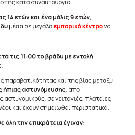
κλοπής κατά συναυτουργία.
ας 14 ετών και ένα μόλις 9 ετών,
άδυ
μέσα σε μεγάλο
εμπορικό κέντρο
να
ετά τις 11:00 το βράδυ με εντολή
ς
.
ής παραβατικότητας και της βίας μεταξύ
ς ήπιας αστυνόμευσης
, από
ς αστυνομικούς, σε γειτονιές, πλατείες
νέοι και έχουν σημειωθεί περιστατικά.
σε όλη την επικράτεια έγιναν: