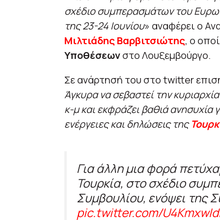
σχέδιο συμπερασμάτων του Ευρωπ
της 23-24 Ιουνίου
» αναφέρει ο Α
Μιλτιάδης Βαρβιτσιώτης
, ο οπο
Υποθέσεων
στο Λουξεμβούργο.
Σε ανάρτησή του στο twitter επισ
Άγκυρα να σεβαστεί την κυριαρχία
κ-μ και εκφράζει βαθιά ανησυχία 
ενέργειες και δηλώσεις της
Τουρκ
Για άλλη μια φορά πετύχα
Τουρκία, στο σχέδιο συμ
Συμβουλίου, ενόψει της Συ
pic.twitter.com/U4KmxwI