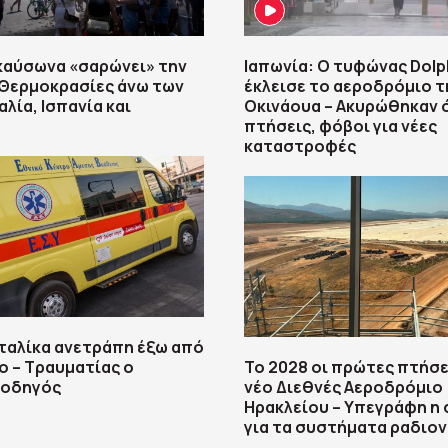
καύσωνα «σαρώνει» την
Ιαπωνία: Ο τυφώνας Dolp
 Θερμοκρασίες άνω των
έκλεισε το αεροδρόμιο τ
αλία, Ισπανία και
Οκινάουα – Ακυρώθηκαν ό
πτήσεις, φόβοι για νέες
καταστροφές
ταλίκα ανετράπη έξω από
 – Τραυματίας ο
Το 2028 οι πρώτες πτήσε
 οδηγός
νέο Διεθνές Αεροδρόμιο
Ηρακλείου – Υπεγράφη η
για τα συστήματα ραδιον