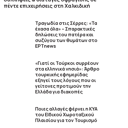
πέντε επιχειρήσεις στη Χαλκιδική
Τραγωδία στις Σέρρες: «Τα
έχασα όλα» – Σπαρακτικές
δηλώσεις του πατέρα και
συζύγου των θυμάτων στο
ΕΡΤnews
«Γιατί οι Τούρκοι συρρέουν
στα ελληνικά νησιά»: Άρθρο
τουρκικής εφημερίδας
εξηγεί τους λόγους που οι
γείτονες προτιμούν την
Ελλάδα για διακοπές
Ποιες αλλαγές φέρνει η ΚΥΑ
του ΕΙδικού Χωροταξικού
Πλαισίου για τον Τουρισμό