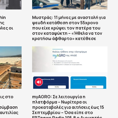
hin
Μυστράς: 11 μήνες με αναστολή για
ης
ψευδή κατάθεση στον 55χρονο
λες οι
που είχε κρύψει τον πατέρα του
στον καταψύκτη – «Ήθελα να τον
κρατήσω άφθαρτο» κατέθεσε
ις στο
myAGRO: Σε λειτουργία η
πλατφόρμα – Νωρίτερα οι
 σύμβαση
προκαταβολές για αιτήσεις έως 15
αυτιλίας
Σεπτεμβρίου – Όσα είπε στο
ΕΡΤnews Radio 105,8 ο Διοικητής