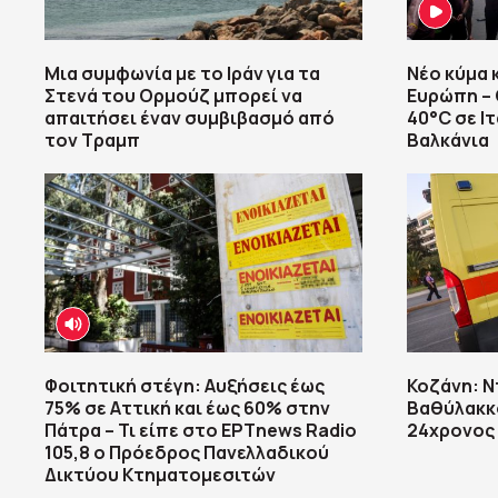
Μια συμφωνία με το Ιράν για τα
Νέο κύμα 
Στενά του Ορμούζ μπορεί να
Ευρώπη –
απαιτήσει έναν συμβιβασμό από
40°C σε Ιτ
τον Τραμπ
Βαλκάνια
Φοιτητική στέγη: Αυξήσεις έως
Κοζάνη: Ν
75% σε Αττική και έως 60% στην
Βαθύλακκο
Πάτρα – Τι είπε στο ΕΡΤnews Radio
24χρονος
105,8 ο Πρόεδρος Πανελλαδικού
Δικτύου Κτηματομεσιτών