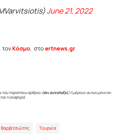
MVarvitsiotis)
June 21, 2022
ι τον
Κόσμο
, στο
ertnews.gr
ν του παραπάνω άρθρου (
όχι αυτολεξεί
) ή μέρους αυτών μόνο αν:
εται η αναφορά.
 Βαρβιτσιώτης
Τουρκία