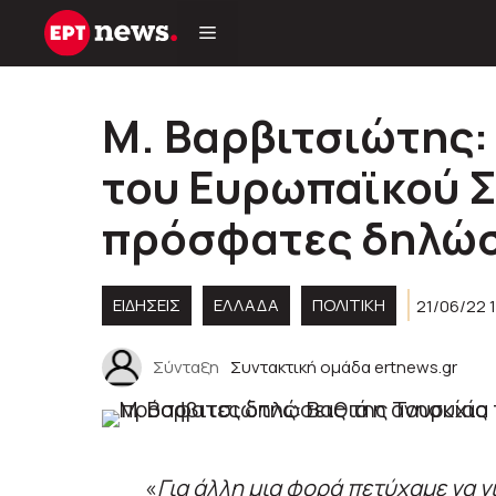
Μετάβαση
σε
περιεχόμενο
Μ. Βαρβιτσιώτης:
του Ευρωπαϊκού Σ
πρόσφατες δηλώσ
ΕΙΔΗΣΕΙΣ
ΕΛΛΑΔΑ
ΠΟΛΙΤΙΚΉ
21/06/22 
Σύνταξη
Συντακτική ομάδα ertnews.gr
«
Για άλλη μια φορά πετύχαμε να γ