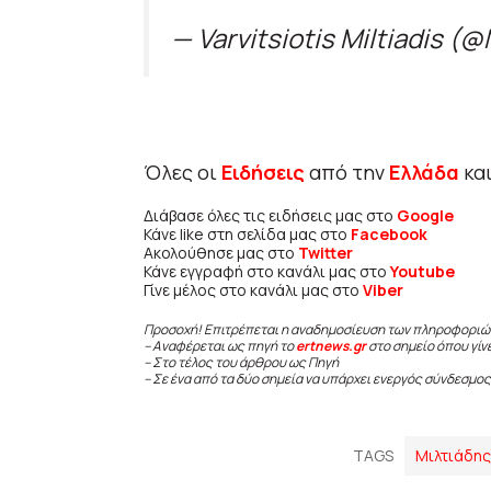
— Varvitsiotis Miltiadis (@
Όλες οι
Ειδήσεις
από την
Ελλάδα
κα
Διάβασε όλες τις ειδήσεις μας στο
Google
Κάνε like στη σελίδα μας στο
Facebook
Ακολούθησε μας στο
Twitter
Κάνε εγγραφή στο κανάλι μας στο
Youtube
Γίνε μέλος στο κανάλι μας στο
Viber
Προσοχή! Επιτρέπεται η αναδημοσίευση των πληροφοριώ
– Αναφέρεται ως πηγή το
ertnews.gr
στο σημείο όπου γίν
– Στο τέλος του άρθρου ως Πηγή
– Σε ένα από τα δύο σημεία να υπάρχει ενεργός σύνδεσμος
TAGS
Μιλτιάδης