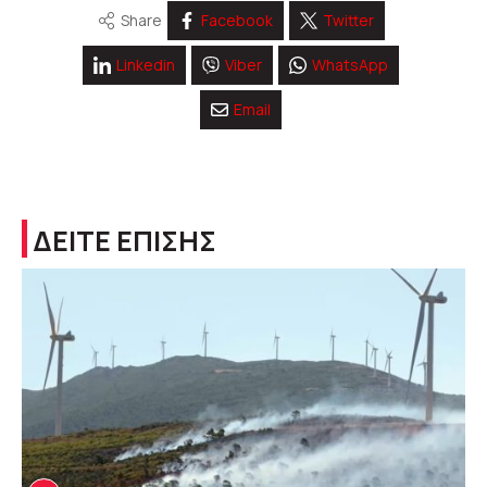
Share
Facebook
Twitter
Linkedin
Viber
WhatsApp
Email
ΔΕΙΤΕ ΕΠΙΣΗΣ