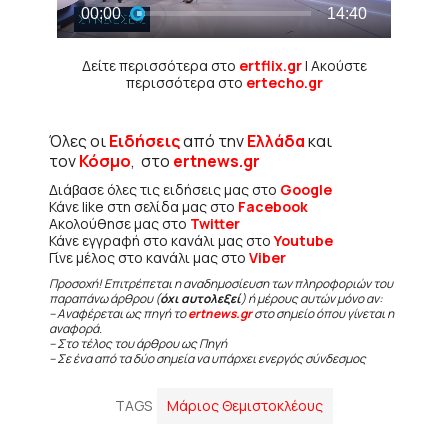
Δείτε περισσότερα στο
ertflix.gr
| Ακούστε
περισσότερα στο
ertecho.gr
Όλες οι
Ειδήσεις
από την
Ελλάδα
και
τον
Κόσμο
, στο
ertnews.gr
Διάβασε όλες τις ειδήσεις μας στο
Google
Κάνε like στη σελίδα μας στο
Facebook
Ακολούθησε μας στο
Twitter
Κάνε εγγραφή στο κανάλι μας στο
Youtube
Γίνε μέλος στο κανάλι μας στο
Viber
Προσοχή! Επιτρέπεται η αναδημοσίευση των πληροφοριών του
παραπάνω άρθρου (
όχι αυτολεξεί
) ή μέρους αυτών μόνο αν:
– Αναφέρεται ως πηγή το
ertnews.gr
στο σημείο όπου γίνεται η
αναφορά.
– Στο τέλος του άρθρου ως Πηγή
– Σε ένα από τα δύο σημεία να υπάρχει ενεργός σύνδεσμος
TAGS
Μάριος Θεμιστοκλέους