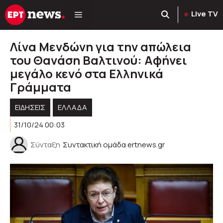
Μετάβαση
Live TV
σε
περιεχόμενο
Λίνα Μενδώνη για την απώλεια
του Θανάση Βαλτινού: Αφήνει
μεγάλο κενό στα Ελληνικά
Γράμματα
ΕΙΔΗΣΕΙΣ
ΕΛΛΑΔΑ
31/10/24 00:03
Σύνταξη
Συντακτική ομάδα ertnews.gr