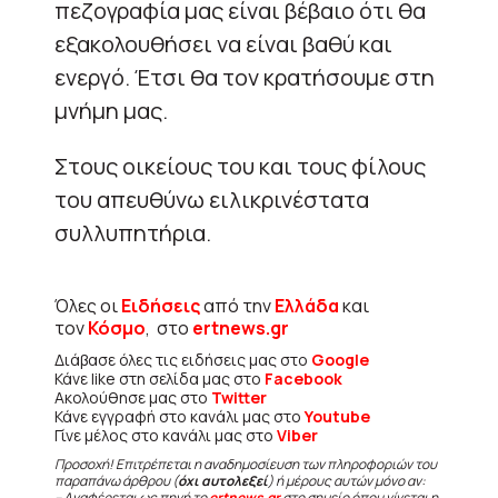
πεζογραφία μας είναι βέβαιο ότι θα
εξακολουθήσει να είναι βαθύ και
ενεργό. Έτσι θα τον κρατήσουμε στη
μνήμη μας.
Στους οικείους του και τους φίλους
του απευθύνω ειλικρινέστατα
συλλυπητήρια.
Όλες οι
Ειδήσεις
από την
Ελλάδα
και
τον
Κόσμο
, στο
ertnews.gr
Διάβασε όλες τις ειδήσεις μας στο
Google
Κάνε like στη σελίδα μας στο
Facebook
Ακολούθησε μας στο
Twitter
Κάνε εγγραφή στο κανάλι μας στο
Youtube
Γίνε μέλος στο κανάλι μας στο
Viber
Προσοχή! Επιτρέπεται η αναδημοσίευση των πληροφοριών του
παραπάνω άρθρου (
όχι αυτολεξεί
) ή μέρους αυτών μόνο αν:
– Αναφέρεται ως πηγή το
ertnews.gr
στο σημείο όπου γίνεται η