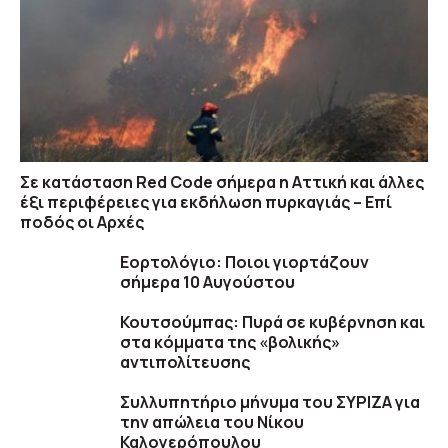
Σε κατάσταση Red Code σήμερα η Αττική και άλλες
έξι περιφέρειες για εκδήλωση πυρκαγιάς – Επί
ποδός οι Αρχές
Εορτολόγιο: Ποιοι γιορτάζουν
σήμερα 10 Αυγούστου
Κουτσούμπας: Πυρά σε κυβέρνηση και
στα κόμματα της «βολικής»
αντιπολίτευσης
Συλλυπητήριο μήνυμα του ΣΥΡΙΖΑ για
την απώλεια του Νίκου
Καλογερόπουλου