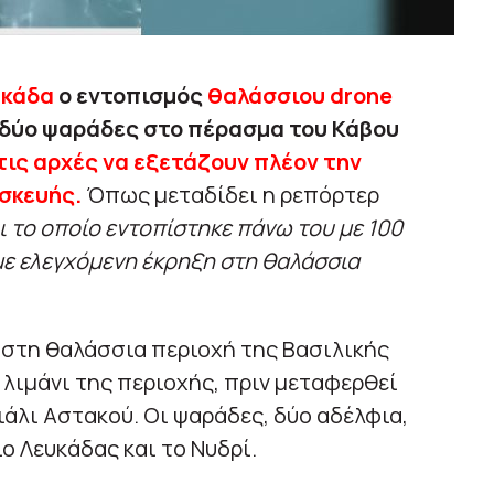
υκάδα
ο εντοπισμός
θαλάσσιου drone
δύο ψαράδες στο πέρασμα του Κάβου
τις αρχές να εξετάζουν πλέον την
σκευής.
Όπως μεταδίδει η ρεπόρτερ
ι το οποίο εντοπίστηκε πάνω του με 100
με ελεγχόμενη έκρηξη στη θαλάσσια
 στη θαλάσσια περιοχή της Βασιλικής
 λιμάνι της περιοχής, πριν μεταφερθεί
ιάλι Αστακού. Οι ψαράδες, δύο αδέλφια,
ο Λευκάδας και το Νυδρί.