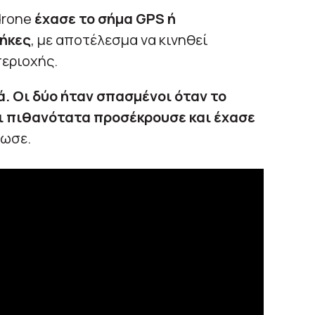
drone
έχασε το σήμα GPS ή
ήκες
, με αποτέλεσμα να κινηθεί
περιοχής.
. Οι δύο ήταν σπασμένοι όταν το
τι πιθανότατα προσέκρουσε και έχασε
ίωσε.