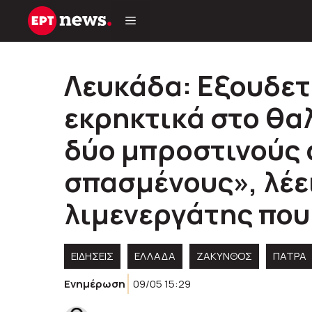
Μετάβαση
σε
περιεχόμενο
Λευκάδα: Εξουδε
εκρηκτικά στο θαλ
δύο μπροστινούς
σπασμένους», λέε
λιμενεργάτης που
ΕΙΔΗΣΕΙΣ
ΕΛΛΑΔΑ
ΖΑΚΥΝΘΟΣ
ΠΑΤΡΑ
Ενημέρωση
09/05 15:29