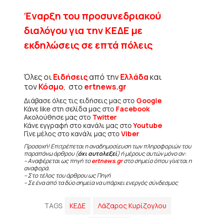
Έναρξη του προσυνεδριακού
διαλόγου για την ΚΕΔΕ με
εκδηλώσεις σε επτά πόλεις
Όλες οι
Ειδήσεις
από την
Ελλάδα
και
τον
Κόσμο
, στο
ertnews.gr
Διάβασε όλες τις ειδήσεις μας στο
Google
Κάνε like στη σελίδα μας στο
Facebook
Ακολούθησε μας στο
Twitter
Κάνε εγγραφή στο κανάλι μας στο
Youtube
Γίνε μέλος στο κανάλι μας στο
Viber
Προσοχή! Επιτρέπεται η αναδημοσίευση των πληροφοριών του
παραπάνω άρθρου (
όχι αυτολεξεί
) ή μέρους αυτών μόνο αν:
– Αναφέρεται ως πηγή το
ertnews.gr
στο σημείο όπου γίνεται η
αναφορά.
– Στο τέλος του άρθρου ως Πηγή
– Σε ένα από τα δύο σημεία να υπάρχει ενεργός σύνδεσμος
TAGS
ΚΕΔΕ
Λάζαρος Κυρίζογλου