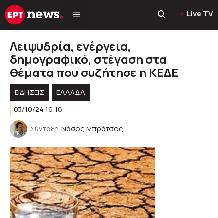
Μετάβαση
Live TV
σε
περιεχόμενο
Λειψυδρία, ενέργεια,
δημογραφικό, στέγαση στα
θέματα που συζήτησε η ΚΕΔΕ
ΕΙΔΗΣΕΙΣ
ΕΛΛΑΔΑ
03/10/24 16:16
Σύνταξη
Νάσος Μπράτσος