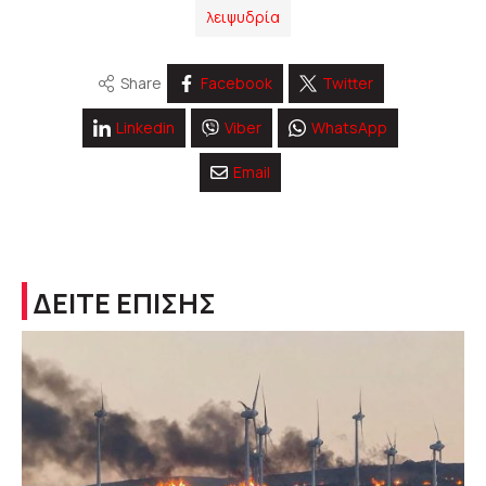
λειψυδρία
Share
Facebook
Twitter
Linkedin
Viber
WhatsApp
Email
ΔΕΙΤΕ ΕΠΙΣΗΣ