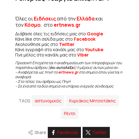
Όλες οι
Ειδήσεις
από την
Ελλάδα
και
τον
Κόσμο
, στο
ertnews.gr
Διάβασε όλες τις ειδήσεις μας στο
Google
Κάνε like στη σελίδα μας στο
Facebook
Ακολούθησε μας στο
Twitter
Κάνε εγγραφή στο κανάλι μας στο
Youtube
Γίνε μέλος στο κανάλι μας στο
Viber
Προσοχή! Επιτρέπεται η αναδημοσίευση των πληροφοριών του
παραπάνω άρθρου (
όχι αυτολεξεί
) ή μέρους αυτών μόνο αν:
– Αναφέρεται ως πηγή το
ertnews.gr
στο σημείο όπου γίνεται η
αναφορά.
– Στο τέλος του άρθρου ως Πηγή
– Σε ένα από τα δύο σημεία να υπάρχει ενεργός σύνδεσμος
TAGS
αστυνομικός
Κυριάκος Μητσοτάκης
Ρέντη
Share
Facebook
Twitter