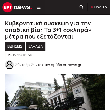
Μετάβαση
Live TV
σε
περιεχόμενο
Κυβερνητική σύσκεψη για την
οπαδική βία: Τα 3+1 «σκληρά»
μέτρα που εξετάζονται
ΕΙΔΗΣΕΙΣ
ΕΛΛΑΔΑ
09/12/23 18:56
Σύνταξη
Συντακτική ομάδα ertnews.gr