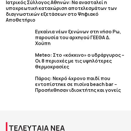
Ιατρικός Σύλλογος Αθηνών: Να ανασταλεί η
υποχρεωτική καταχώριση αποτελεσμάτων των
διαγνωστικών εξετάσεων στο Ψηφιακό
Αποθετήριο
Εγκαίνια νέων ξενώνων στη νήσο Ρω,
παρουσία του αρχηγού ΓΕΕΘΑ Δ.
Χούπη
Meteo: Στο «κόκκινο» ο υδράργυρος –
Οι 8 περιοχές με τις υψηλότερες
θερμοκρασίες
Πάρος: Νεκρό 4χρονο παιδί που
εντοπίστηκε σε πισίνα beach bar –
Προσήχθησαν ιδιοκτήτης και γονείς
ΤΕΛΕΥΤΑΙΑ ΝΕΑ