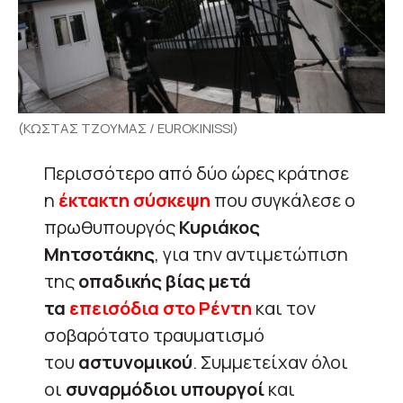
(ΚΩΣΤΑΣ ΤΖΟΥΜΑΣ / EUROKINISSI)
Περισσότερο από δύο ώρες κράτησε
η
έκτακτη σύσκεψη
που συγκάλεσε ο
πρωθυπουργός
Κυριάκος
Μητσοτάκης
, για την αντιμετώπιση
της
οπαδικής βίας μετά
τα
επεισόδια στο Ρέντη
και τον
σοβαρότατο τραυματισμό
του
αστυνομικού
. Συμμετείχαν όλοι
οι
συναρμόδιοι υπουργοί
και