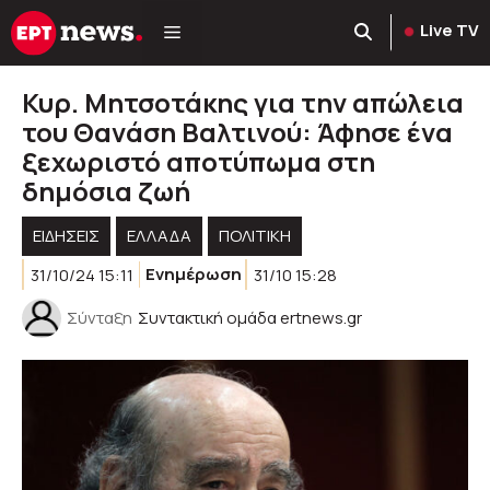
Μετάβαση
Live TV
σε
περιεχόμενο
Κυρ. Μητσοτάκης για την απώλεια
του Θανάση Βαλτινού: Άφησε ένα
ξεχωριστό αποτύπωμα στη
δημόσια ζωή
ΕΙΔΗΣΕΙΣ
ΕΛΛΑΔΑ
ΠΟΛΙΤΙΚΉ
31/10/24 15:11
Ενημέρωση
31/10 15:28
Σύνταξη
Συντακτική ομάδα ertnews.gr