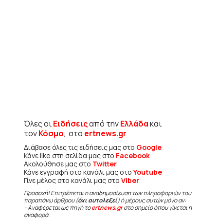
Όλες οι
Ειδήσεις
από την
Ελλάδα
και
τον
Κόσμο
, στο
ertnews.gr
Διάβασε όλες τις ειδήσεις μας στο
Google
Κάνε like στη σελίδα μας στο
Facebook
Ακολούθησε μας στο
Twitter
Κάνε εγγραφή στο κανάλι μας στο
Youtube
Γίνε μέλος στο κανάλι μας στο
Viber
Προσοχή! Επιτρέπεται η αναδημοσίευση των πληροφοριών του
παραπάνω άρθρου (
όχι αυτολεξεί
) ή μέρους αυτών μόνο αν:
– Αναφέρεται ως πηγή το
ertnews.gr
στο σημείο όπου γίνεται η
αναφορά.