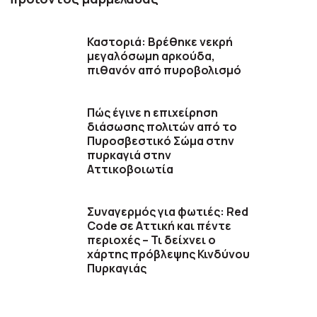
Καστοριά: Βρέθηκε νεκρή
μεγαλόσωμη αρκούδα,
πιθανόν από πυροβολισμό
Πώς έγινε η επιχείρηση
διάσωσης πολιτών από το
Πυροσβεστικό Σώμα στην
πυρκαγιά στην
Αττικοβοιωτία
Συναγερμός για φωτιές: Red
Code σε Αττική και πέντε
περιοχές – Τι δείχνει ο
χάρτης πρόβλεψης Κινδύνου
Πυρκαγιάς