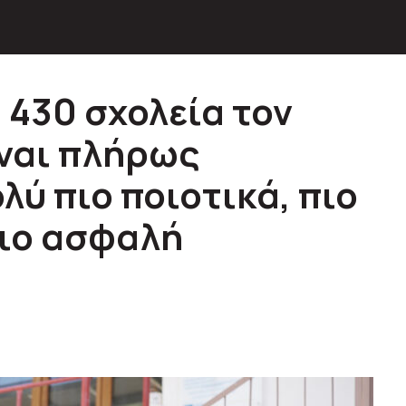
 430 σχολεία τον
ίναι πλήρως
λύ πιο ποιοτικά, πιο
πιο ασφαλή