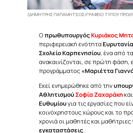
(ΔΗΜΗΤΡΗΣ ΠΑΠΑΜΗΤΣΟΣ/ΓΡΑΦΕΙΟ ΤΥΠΟΥ ΠΡΩΘΥ
Ο
πρωθυπουργός
Κυριάκος Μητ
περιφερειακή ενότητα
Ευρυτανί
Σχολείο Καρπενησίου
, ένα από τ
ανακαινίζονται, σε πρώτη φάση, 
προγράμματος
«Μαριέττα Γιανν
Εκεί ενημερώθηκε από την
υπουρ
Αθλητισμού
Σοφία Ζαχαράκη
και
Ευθυμίου
για τις εργασίες που εί
κοινόχρηστους χώρους και το προ
χρονιά οι μαθητές και μαθήτριες
εγκαταστάσεις
.