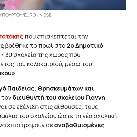
ΠΟΥΡΓΟΥ/EUROKINISSI)
σοτάκης
που επισκέπτεται την
ας
βρέθηκε το πρωί στο
2ο Δημοτικό
α 430 σχολεία της χώρας που
εντός του καλοκαιριού, μέσω του
άκου»
.
γό Παιδείας, Θρησκευμάτων και
 τον
διευθυντή του σχολείου Γιάννη
ναι σε εξέλιξη στις αίθουσες, τους
αύλιο του σχολείου ώστε τη νέα σχολική
 να επιστρέψουν σε
αναβαθμισμένες