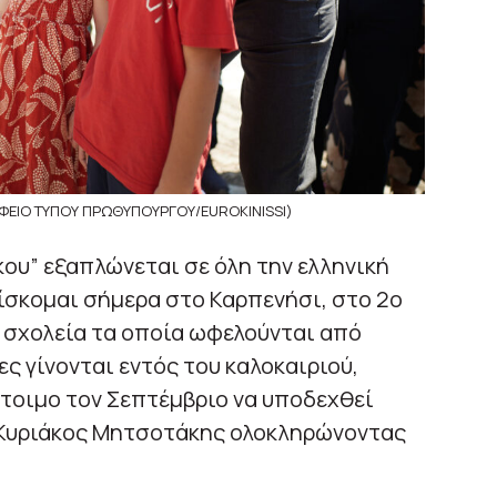
ΕΙΟ ΤΥΠΟΥ ΠΡΩΘΥΠΟΥΡΓΟΥ/EUROKINISSI)
ου” εξαπλώνεται σε όλη την ελληνική
ρίσκομαι σήμερα στο Καρπενήσι, στο 2ο
0 σχολεία τα οποία ωφελούνται από
ς γίνονται εντός του καλοκαιριού,
έτοιμο τον Σεπτέμβριο να υποδεχθεί
 Κυριάκος Μητσοτάκης ολοκληρώνοντας