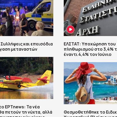
 Συλλήψεις και επεισόδια
ΕΛΣΤΑΤ: Υποχώρηση του
έγαση μεταναστών
πληθωρισμού στο 3,4% τ
έναντι 4,4% τον Ιούνιο
το ΕΡΤnews: Τα νέα
θα πετούν τη νύχτα, αλλά
Θεσμοθετήθηκε το Ειδι