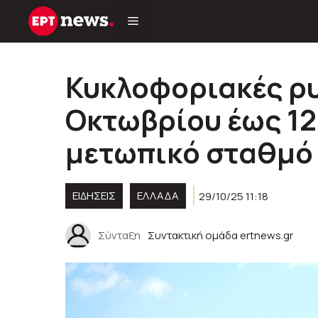
Μετάβαση
σε
περιεχόμενο
Κυκλοφοριακές ρυ
Οκτωβρίου έως 12
μετωπικό σταθμό
ΕΙΔΗΣΕΙΣ
ΕΛΛΑΔΑ
29/10/25 11:18
Σύνταξη
Συντακτική ομάδα ertnews.gr