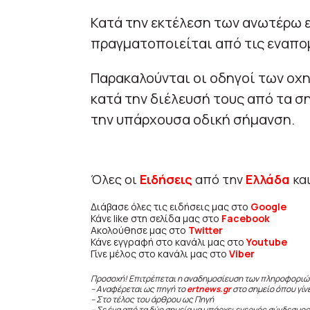
Κατά την εκτέλεση των ανωτέρω 
πραγματοποιείται από τις εναπο
Παρακαλούνται οι οδηγοί των οχη
κατά την διέλευσή τους από τα σ
την υπάρχουσα οδική σήμανση.
Όλες οι
Ειδήσεις
από την
Ελλάδα
κα
Διάβασε όλες τις ειδήσεις μας στο
Google
Κάνε like στη σελίδα μας στο
Facebook
Ακολούθησε μας στο
Twitter
Κάνε εγγραφή στο κανάλι μας στο
Youtube
Γίνε μέλος στο κανάλι μας στο
Viber
Προσοχή! Επιτρέπεται η αναδημοσίευση των πληροφοριώ
– Αναφέρεται ως πηγή το
ertnews.gr
στο σημείο όπου γίν
– Στο τέλος του άρθρου ως Πηγή
– Σε ένα από τα δύο σημεία να υπάρχει ενεργός σύνδεσμος