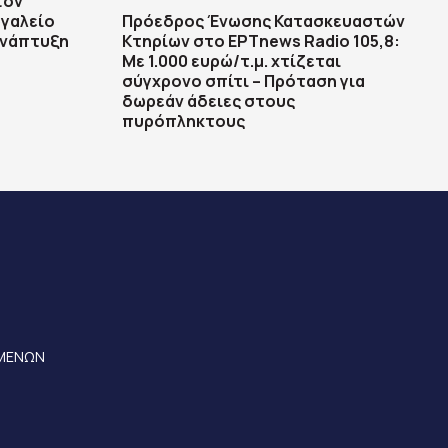
τον
ργαλείο
Πρόεδρος Ένωσης Κατασκευαστών
ανάπτυξη
Κτηρίων στο ΕΡΤnews Radio 105,8:
Με 1.000 ευρώ/τ.μ. χτίζεται
σύγχρονο σπίτι – Πρόταση για
δωρεάν άδειες στους
πυρόπληκτους
ΟΜΕΝΩΝ