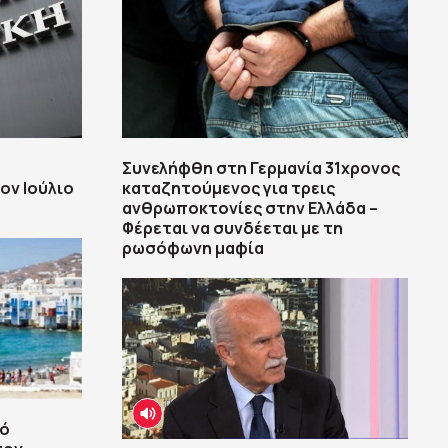
Συνελήφθη στη Γερμανία 31χρονος
ον Ιούλιο
καταζητούμενος για τρεις
ανθρωποκτονίες στην Ελλάδα –
Φέρεται να συνδέεται με τη
ρωσόφωνη μαφία
κό