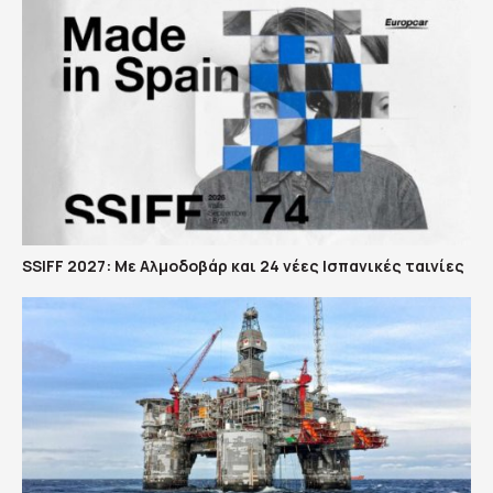
SSIFF 2027: Με Αλμοδοβάρ και 24 νέες Ισπανικές ταινίες