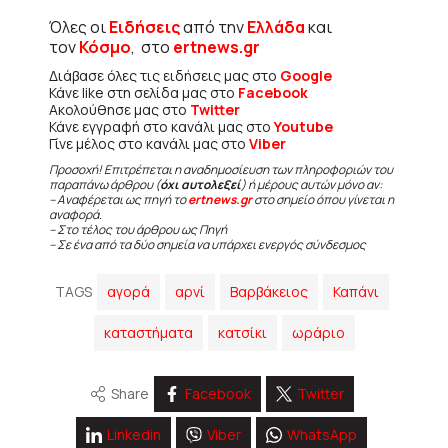
Όλες οι
Ειδήσεις
από την
Ελλάδα
και
τον
Κόσμο
, στο
ertnews.gr
Διάβασε όλες τις ειδήσεις μας στο
Google
Κάνε like στη σελίδα μας στο
Facebook
Ακολούθησε μας στο
Twitter
Κάνε εγγραφή στο κανάλι μας στο
Youtube
Γίνε μέλος στο κανάλι μας στο
Viber
Προσοχή! Επιτρέπεται η αναδημοσίευση των πληροφοριών του
παραπάνω άρθρου (
όχι αυτολεξεί
) ή μέρους αυτών μόνο αν:
– Αναφέρεται ως πηγή το
ertnews.gr
στο σημείο όπου γίνεται η
αναφορά.
– Στο τέλος του άρθρου ως Πηγή
– Σε ένα από τα δύο σημεία να υπάρχει ενεργός σύνδεσμος
TAGS
αγορά
αρνί
Βαρβάκειος
Καπάνι
καταστήματα
κατσίκι
ωράριο
Share
Facebook
Twitter
Linkedin
Viber
WhatsApp