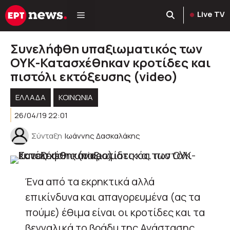
Μετάβαση
Live TV
σε
περιεχόμενο
Συνελήφθη υπαξιωματικός των
ΟΥΚ-Κατασχέθηκαν κροτίδες και
πιστόλι εκτόξευσης (video)
ΕΛΛΑΔΑ
ΚΟΙΝΩΝΊΑ
26/04/19 22:01
Σύνταξη
Ιωάννης Δασκαλάκης
Ένα από τα εκρηκτικά αλλά
επικίνδυνα και απαγορευμένα (ας τα
πούμε) έθιμα είναι οι κροτίδες και τα
βεγγαλικά το βράδυ της Ανάστασης.