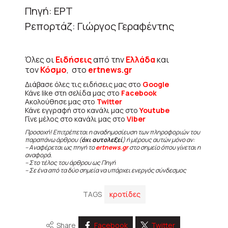
Πηγή: ΕΡΤ
Ρεπορτάζ: Γιώργος Γεραφέντης
Όλες οι
Ειδήσεις
από την
Ελλάδα
και
τον
Κόσμο
, στο
ertnews.gr
Διάβασε όλες τις ειδήσεις μας στο
Google
Κάνε like στη σελίδα μας στο
Facebook
Ακολούθησε μας στο
Twitter
Κάνε εγγραφή στο κανάλι μας στο
Youtube
Γίνε μέλος στο κανάλι μας στο
Viber
Προσοχή! Επιτρέπεται η αναδημοσίευση των πληροφοριών του
παραπάνω άρθρου (
όχι αυτολεξεί
) ή μέρους αυτών μόνο αν:
– Αναφέρεται ως πηγή το
ertnews.gr
στο σημείο όπου γίνεται η
αναφορά.
– Στο τέλος του άρθρου ως Πηγή
– Σε ένα από τα δύο σημεία να υπάρχει ενεργός σύνδεσμος
TAGS
κροτίδες
Share
Facebook
Twitter