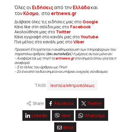
Όλες οι
Ειδήσεις
από την
Ελλάδα
και
τον
Κόσμο
, στο
ertnews.gr
Διάβασε όλες τις ειδήσεις μας στο
Google
Κάνε like στη σελίδα μας στο
Facebook
Ακολούθησε μας στο
Twitter
Κάνε εγγραφή στο κανάλι μας στο
Youtube
Γίνε μέλος στο κανάλι μας στο
Viber
Προσοχή! Επιτρέπεται η αναδημοσίευση των πληροφοριών του
παραπάνω άρθρου (
όχι αυτολεξεί
) ή μέρους αυτών μόνο αν:
– Αναφέρεται ως πηγή το
ertnews.gr
στο σημείο όπου γίνεται η
αναφορά.
– Στο τέλος του άρθρου ως Πηγή
– Σε ένα από τα δύο σημεία να υπάρχει ενεργός σύνδεσμος
TAGS
ληστεία Μητροπόλεως
Share
Facebook
Twitter
Linkedin
Viber
WhatsApp
Email