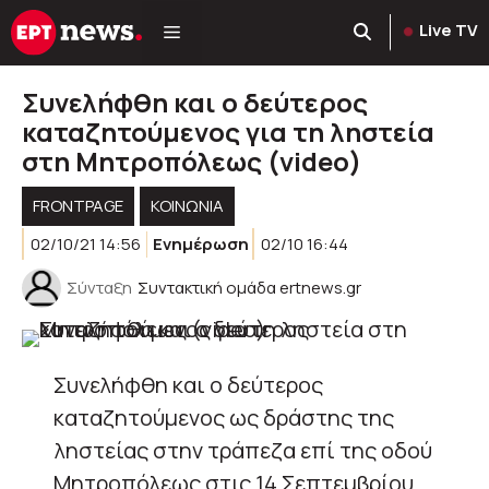
Μετάβαση
Live TV
σε
περιεχόμενο
Συνελήφθη και ο δεύτερος
καταζητούμενος για τη ληστεία
στη Μητροπόλεως (video)
FRONTPAGE
ΚΟΙΝΩΝΊΑ
02/10/21 14:56
Ενημέρωση
02/10 16:44
Σύνταξη
Συντακτική ομάδα ertnews.gr
Συνελήφθη και ο δεύτερος
καταζητούμενος ως δράστης της
ληστείας στην τράπεζα επί της οδού
Μητροπόλεως στις 14 Σεπτεμβρίου.