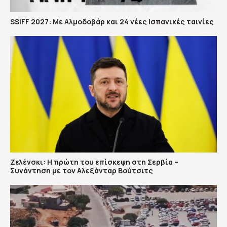
SSIFF 2027: Με Αλμοδοβάρ και 24 νέες Ισπανικές ταινίες
Ζελένσκι: Η πρώτη του επίσκεψη στη Σερβία –
Συνάντηση με τον Αλεξάνταρ Βούτσιτς