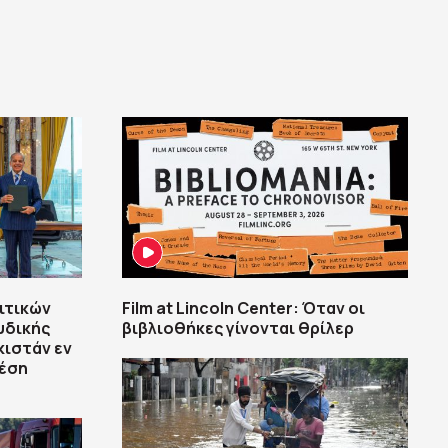
ιτικών
Film at Lincoln Center: Όταν οι
υδικής
βιβλιοθήκες γίνονται θρίλερ
κιστάν εν
Μέση