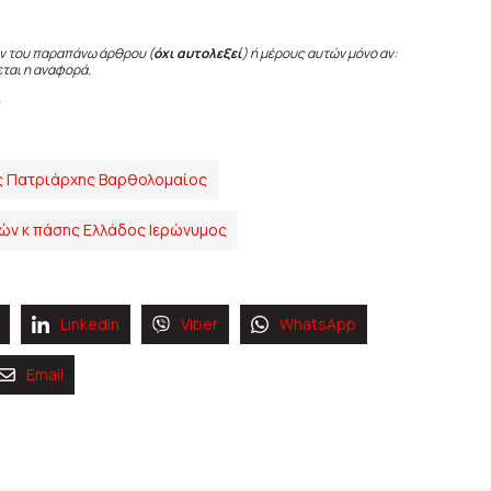
ν του παραπάνω άρθρου (
όχι αυτολεξεί
) ή μέρους αυτών μόνο αν:
εται η αναφορά.
ς Πατριάρχης Βαρθολομαίος
ών κ πάσης Ελλάδος Ιερώνυμος
Linkedin
Viber
WhatsApp
Email