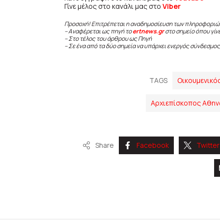
Γίνε μέλος στο κανάλι μας στο
Viber
Προσοχή! Επιτρέπεται η αναδημοσίευση των πληροφοριώ
– Αναφέρεται ως πηγή το
ertnews.gr
στο σημείο όπου γίν
– Στο τέλος του άρθρου ως Πηγή
– Σε ένα από τα δύο σημεία να υπάρχει ενεργός σύνδεσμος
TAGS
Oικουμενικό
Αρχιεπίσκοπος Αθην
Share
Facebook
Twitter