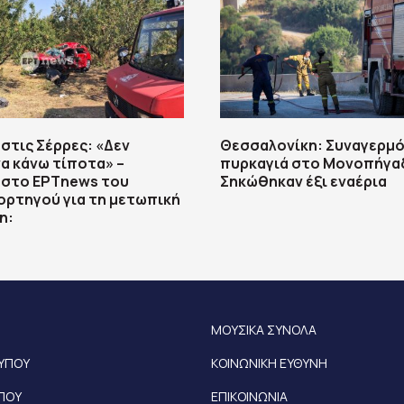
στις Σέρρες: «Δεν
Θεσσαλονίκη: Συναγερμό
α κάνω τίποτα» –
πυρκαγιά στο Μονοπήγα
 στο ΕΡΤnews του
Σηκώθηκαν έξι εναέρια
ρτηγού για τη μετωπική
η:
ΜΟΥΣΙΚΑ ΣΥΝΟΛΑ
ΤΥΠΟΥ
ΚΟΙΝΩΝΙΚΗ ΕΥΘΥΝΗ
ΥΠΟΥ
ΕΠΙΚΟΙΝΩΝΙΑ