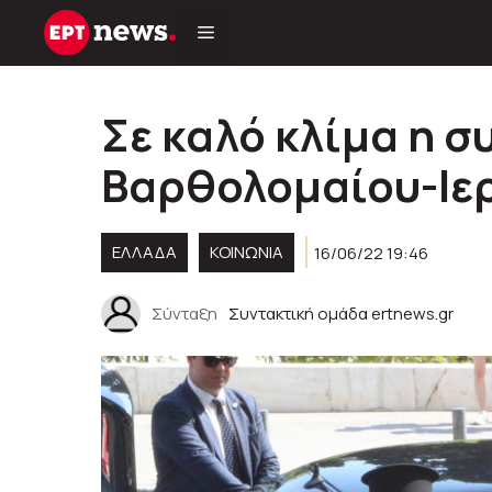
Μετάβαση
σε
περιεχόμενο
Σε καλό κλίμα η 
Βαρθολομαίου-Ιε
ΕΛΛΑΔΑ
ΚΟΙΝΩΝΊΑ
16/06/22 19:46
Σύνταξη
Συντακτική ομάδα ertnews.gr