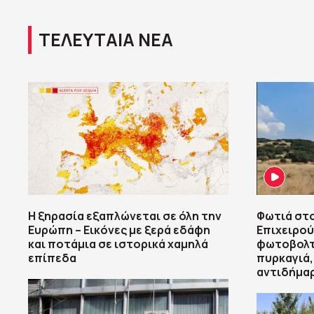
ΤΕΛΕΥΤΑΙΑ ΝΕΑ
Η ξηρασία εξαπλώνεται σε όλη την
Φωτιά στο
Ευρώπη – Εικόνες με ξερά εδάφη
Επιχειρού
και ποτάμια σε ιστορικά χαμηλά
φωτοβολτα
επίπεδα
πυρκαγιά,
αντιδήμα