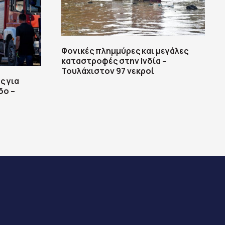
Φονικές πλημμύρες και μεγάλες
καταστροφές στην Ινδία –
Τουλάχιστον 97 νεκροί
ς για
δο –