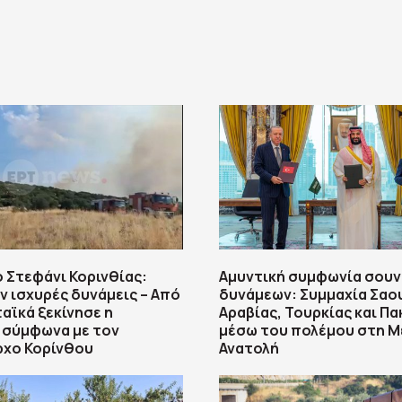
 Στεφάνι Κορινθίας:
Αμυντική συμφωνία σουν
ν ισχυρές δυνάμεις – Από
δυνάμεων: Συμμαχία Σαο
ϊκά ξεκίνησε η
Αραβίας, Τουρκίας και Πα
 σύμφωνα με τον
μέσω του πολέμου στη 
ρχο Κορίνθου
Ανατολή