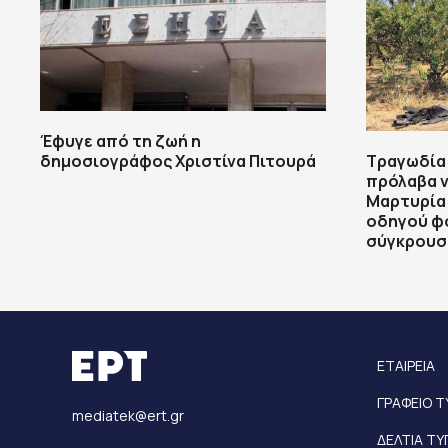
Έφυγε από τη ζωή η
δημοσιογράφος Χριστίνα Πιτουρά
Τραγωδία 
πρόλαβα ν
Μαρτυρία
οδηγού φο
σύγκρουσ
ΕΤΑΙΡΕΙΑ
ΓΡΑΦΕΙΟ 
mediatek@ert.gr
ΔΕΛΤΙΑ Τ