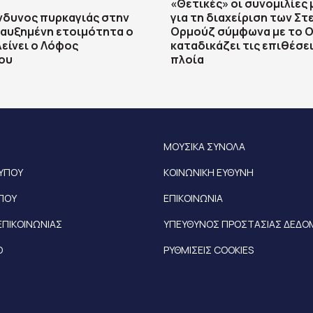
«Θετικές» οι συνομιλίες 
νδυνος πυρκαγιάς στην
για τη διαχείριση των Στ
 αυξημένη ετοιμότητα ο
Ορμούζ σύμφωνα με το Ο
λείνει ο Λόφος
καταδικάζει τις επιθέσει
ου
πλοία
ΜΟΥΣΙΚΑ ΣΥΝΟΛΑ
ΤΥΠΟΥ
ΚΟΙΝΩΝΙΚΗ ΕΥΘΥΝΗ
ΥΠΟΥ
ΕΠΙΚΟΙΝΩΝΙΑ
ΕΠΙΚΟΙΝΩΝΙΑΣ
ΥΠΕΥΘΥΝΟΣ ΠΡΟΣΤΑΣΙΑΣ ΔΕΔ
Ο
ΡΥΘΜΙΣΕΙΣ COOKIES