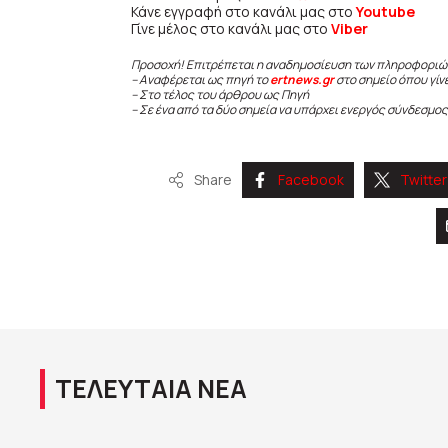
Κάνε εγγραφή στο κανάλι μας στο
Youtube
Γίνε μέλος στο κανάλι μας στο
Viber
Προσοχή! Επιτρέπεται η αναδημοσίευση των πληροφοριώ
– Αναφέρεται ως πηγή το
ertnews.gr
στο σημείο όπου γίν
– Στο τέλος του άρθρου ως Πηγή
– Σε ένα από τα δύο σημεία να υπάρχει ενεργός σύνδεσμος
Share
Facebook
Twitter
ΤΕΛΕΥΤΑΙΑ ΝΕΑ