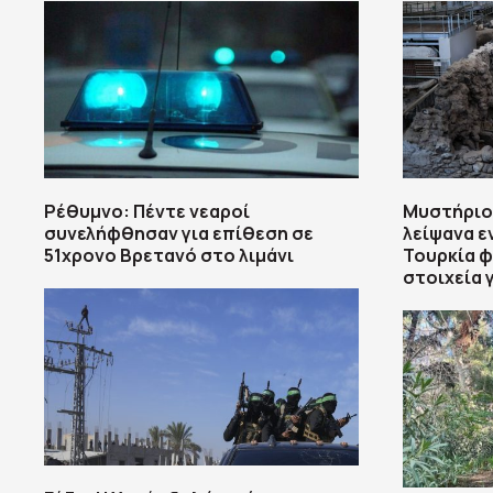
Ρέθυμνο: Πέντε νεαροί
Μυστήριο 
συνελήφθησαν για επίθεση σε
λείψανα ε
51χρονο Βρετανό στο λιμάνι
Τουρκία φ
στοιχεία 