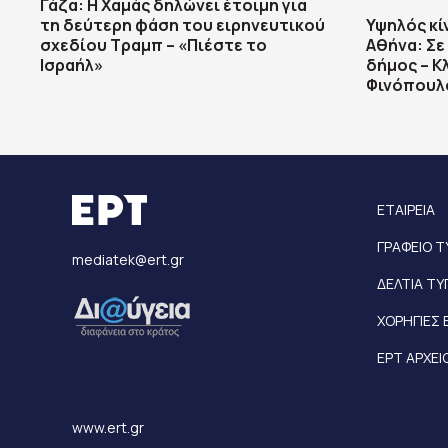
Γάζα: Η Χαμάς δηλώνει έτοιμη για
τη δεύτερη φάση του ειρηνευτικού
Υψηλός κί
σχεδίου Τραμπ – «Πιέστε το
Αθήνα: Σε
Ισραήλ»
δήμος – Κ
Φινόπουλ
ΕΤΑΙΡΕΙΑ
ΓΡΑΦΕΙΟ 
mediatek@ert.gr
ΔΕΛΤΙΑ Τ
ΧΟΡΗΓΙΕΣ 
ΕΡΤ ΑΡΧΕΙ
www.ert.gr