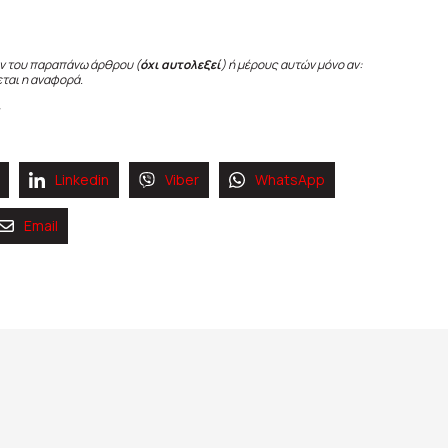
ν του παραπάνω άρθρου (
όχι αυτολεξεί
) ή μέρους αυτών μόνο αν:
εται η αναφορά.
Linkedin
Viber
WhatsApp
Email