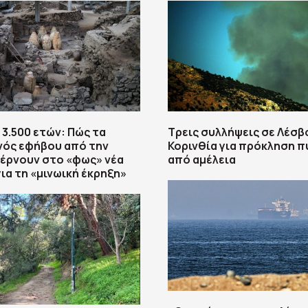
3.500 ετών: Πώς τα
Τρεις συλλήψεις σε Λέσβο
νός εφήβου από την
Κορινθία για πρόκληση 
έρνουν στο «φως» νέα
από αμέλεια
για τη «μινωική έκρηξη»