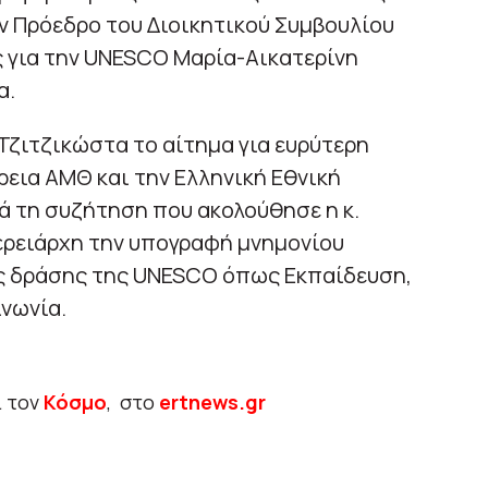
ν Πρόεδρο του Διοικητικού Συμβουλίου
ς για την UNESCO Μαρία-Αικατερίνη
α.
 Τζιτζικώστα το αίτημα για ευρύτερη
εια ΑΜΘ και την Ελληνική Εθνική
ά τη συζήτηση που ακολούθησε η κ.
ερειάρχη την υπογραφή μνημονίου
ίς δράσης της UNESCO όπως Εκπαίδευση,
ινωνία.
ι τον
Κόσμο
, στο
ertnews.gr