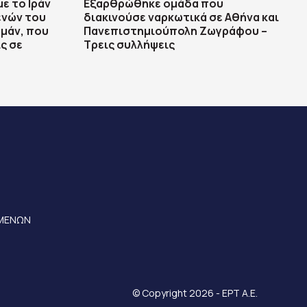
με το Ιράν
Εξαρθρώθηκε ομάδα που
ενών του
διακινούσε ναρκωτικά σε Αθήνα και
μάν, που
Πανεπιστημιούπολη Ζωγράφου –
ς σε
Τρεις συλλήψεις
ΟΜΕΝΩΝ
© Copyright 2026 - ΕΡΤ Α.Ε.