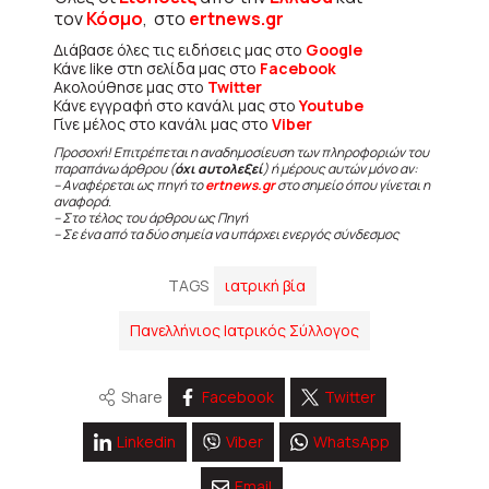
τον
Κόσμο
, στο
ertnews.gr
Διάβασε όλες τις ειδήσεις μας στο
Google
Κάνε like στη σελίδα μας στο
Facebook
Ακολούθησε μας στο
Twitter
Κάνε εγγραφή στο κανάλι μας στο
Youtube
Γίνε μέλος στο κανάλι μας στο
Viber
Προσοχή! Επιτρέπεται η αναδημοσίευση των πληροφοριών του
παραπάνω άρθρου (
όχι αυτολεξεί
) ή μέρους αυτών μόνο αν:
– Αναφέρεται ως πηγή το
ertnews.gr
στο σημείο όπου γίνεται η
αναφορά.
– Στο τέλος του άρθρου ως Πηγή
– Σε ένα από τα δύο σημεία να υπάρχει ενεργός σύνδεσμος
TAGS
ιατρική βία
Πανελλήνιος Ιατρικός Σύλλογος
Share
Facebook
Twitter
Linkedin
Viber
WhatsApp
Email