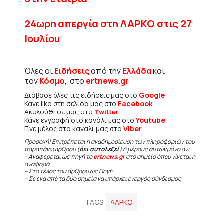
24ωρη απεργία στη ΛΑΡΚΟ στις 27
Ιουλίου
Όλες οι
Ειδήσεις
από την
Ελλάδα
και
τον
Κόσμο
, στο
ertnews.gr
Διάβασε όλες τις ειδήσεις μας στο
Google
Κάνε like στη σελίδα μας στο
Facebook
Ακολούθησε μας στο
Twitter
Κάνε εγγραφή στο κανάλι μας στο
Youtube
Γίνε μέλος στο κανάλι μας στο
Viber
Προσοχή! Επιτρέπεται η αναδημοσίευση των πληροφοριών του
παραπάνω άρθρου (
όχι αυτολεξεί
) ή μέρους αυτών μόνο αν:
– Αναφέρεται ως πηγή το
ertnews.gr
στο σημείο όπου γίνεται η
αναφορά.
– Στο τέλος του άρθρου ως Πηγή
– Σε ένα από τα δύο σημεία να υπάρχει ενεργός σύνδεσμος
TAGS
ΛΑΡΚΟ