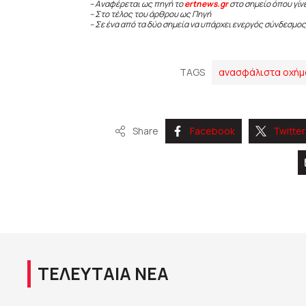
– Αναφέρεται ως πηγή το
ertnews.gr
στο σημείο όπου γίν
– Στο τέλος του άρθρου ως Πηγή
– Σε ένα από τα δύο σημεία να υπάρχει ενεργός σύνδεσμος
TAGS
ανασφάλιστα οχήμ
Share
Facebook
Twitter
ΤΕΛΕΥΤΑΙΑ ΝΕΑ