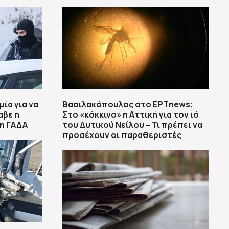
ία για να
Βασιλακόπουλος στο ΕΡΤnews:
αβε η
Στο «κόκκινο» η Αττική για τον ιό
τη ΓΑΔΑ
του Δυτικού Νείλου – Τι πρέπει να
προσέχουν οι παραθεριστές