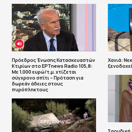
Πρόεδρος Ένωσης Κατασκευαστών
Χανιά: Νε
Κτιρίων στο ΕΡΤnews Radio 105,8:
ξενοδοχε
Με 1.000 ευρώ/τ.μ. χτίζεται
σύγχρονο σπίτι – Πρόταση για
δωρεάν άδειες στους
πυρόπληκτους
Σαουδική 