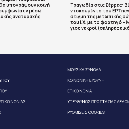
θα υπογράψουν κοινή
Τραγωδία στις Σέρρες: Β
συμφωνία εν μέσω
ντοκουμέντο του ΕΡΤnew
ιακής αναταραχής
στιγμή της μετωπικής σ
του Ι.Χ. με το φορτηγό – 
γιος νεκροί (σκληρές εικ
ΜΟΥΣΙΚΑ ΣΥΝΟΛΑ
ΤΥΠΟΥ
ΚΟΙΝΩΝΙΚΗ ΕΥΘΥΝΗ
ΥΠΟΥ
ΕΠΙΚΟΙΝΩΝΙΑ
ΕΠΙΚΟΙΝΩΝΙΑΣ
ΥΠΕΥΘΥΝΟΣ ΠΡΟΣΤΑΣΙΑΣ ΔΕΔ
Ο
ΡΥΘΜΙΣΕΙΣ COOKIES