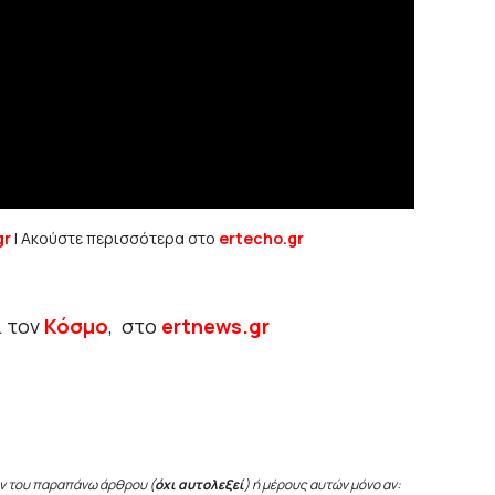
gr
| Ακούστε περισσότερα στο
ertecho.gr
ι τον
Κόσμο
, στο
ertnews.gr
ν του παραπάνω άρθρου (
όχι αυτολεξεί
) ή μέρους αυτών μόνο αν: