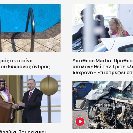
κρός σε πισίνα
Υπόθεση Marfin: Προθεσμ
ίου 64χρονος άνδρας
απολογηθεί την Τρίτη έλ
46χρονη – Επιστρέφει σ
Αραβία, Τουρκία και