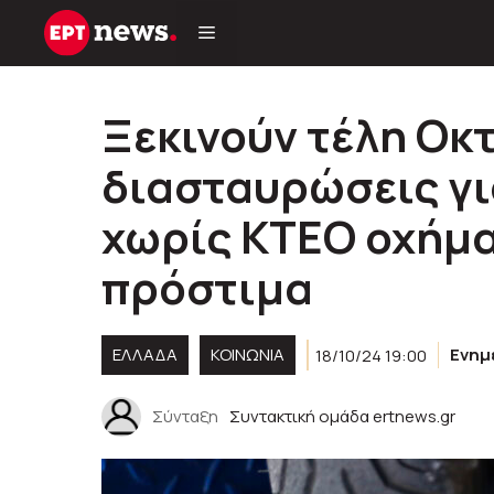
Μετάβαση
σε
περιεχόμενο
Ξεκινούν τέλη Οκ
διασταυρώσεις γι
χωρίς ΚΤΕΟ οχήμα
πρόστιμα
ΕΛΛΑΔΑ
ΚΟΙΝΩΝΊΑ
18/10/24 19:00
Ενημ
Σύνταξη
Συντακτική ομάδα ertnews.gr