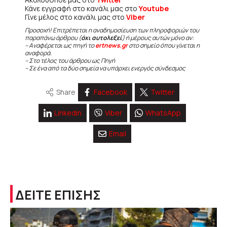
Κάνε εγγραφή στο κανάλι μας στο
Youtube
Γίνε μέλος στο κανάλι μας στο
Viber
Προσοχή! Επιτρέπεται η αναδημοσίευση των πληροφοριών του
παραπάνω άρθρου (
όχι αυτολεξεί
) ή μέρους αυτών μόνο αν:
– Αναφέρεται ως πηγή το
ertnews.gr
στο σημείο όπου γίνεται η
αναφορά.
– Στο τέλος του άρθρου ως Πηγή
– Σε ένα από τα δύο σημεία να υπάρχει ενεργός σύνδεσμος
Share
Facebook
Twitter
Linkedin
Viber
WhatsApp
Email
ΔΕΙΤΕ ΕΠΙΣΗΣ