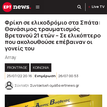
Μετάβαση
Live TV
σε
περιεχόμενο
Φρίκη σε ελικοδρόμιο στα Σπάτα:
Θανάσιμος τραυματισμός
Βρετανού 21 ετών – Σε ελικόπτερο
που ακολουθούσε επέβαιναν οι
γονείς του
Array
FRONTPAGE
ΚΟΙΝΩΝΊΑ
25/07/22 20:16
Ενημέρωση
26/07 00:53
Σύνταξη
Συντακτική ομάδα ertnews.gr