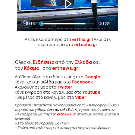
Δείτε περισσότερα στο
ertflix.gr
| Ακούστε
περισσότερα στο
ertecho.gr
Όλες οι
Ειδήσεις
από την
Ελλάδα
και
τον
Κόσμο
, στο
ertnews.gr
Διάβασε όλες τις ειδήσεις μας στο
Google
Κάνε like στη σελίδα μας στο
Facebook
Ακολούθησε μας στο
Twitter
Κάνε εγγραφή στο κανάλι μας στο
Youtube
Γίνε μέλος στο κανάλι μας στο
Viber
Προσοχή! Επιτρέπεται η αναδημοσίευση των πληροφοριών του
παραπάνω άρθρου (
όχι αυτολεξεί
) ή μέρους αυτών μόνο αν:
– Αναφέρεται ως πηγή το
ertnews.gr
στο σημείο όπου γίνεται η
αναφορά.
– Στο τέλος του άρθρου ως Πηγή
– Σε ένα από τα δύο σημεία να υπάρχει ενεργός σύνδεσμος