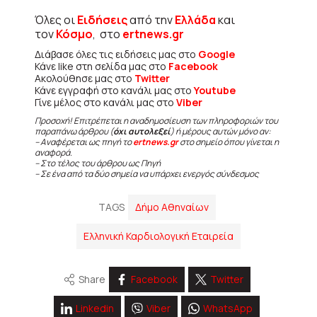
Όλες οι
Ειδήσεις
από την
Ελλάδα
και
τον
Κόσμο
, στο
ertnews.gr
Διάβασε όλες τις ειδήσεις μας στο
Google
Κάνε like στη σελίδα μας στο
Facebook
Ακολούθησε μας στο
Twitter
Κάνε εγγραφή στο κανάλι μας στο
Youtube
Γίνε μέλος στο κανάλι μας στο
Viber
Προσοχή! Επιτρέπεται η αναδημοσίευση των πληροφοριών του
παραπάνω άρθρου (
όχι αυτολεξεί
) ή μέρους αυτών μόνο αν:
– Αναφέρεται ως πηγή το
ertnews.gr
στο σημείο όπου γίνεται η
αναφορά.
– Στο τέλος του άρθρου ως Πηγή
– Σε ένα από τα δύο σημεία να υπάρχει ενεργός σύνδεσμος
TAGS
Δήμο Αθηναίων
Ελληνική Καρδιολογική Εταιρεία
Share
Facebook
Twitter
Linkedin
Viber
WhatsApp