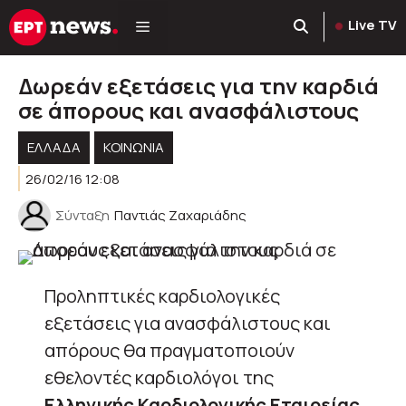
Μετάβαση
Live TV
σε
περιεχόμενο
Δωρεάν εξετάσεις για την καρδιά
σε άπορους και ανασφάλιστους
ΕΛΛΑΔΑ
ΚΟΙΝΩΝΊΑ
26/02/16 12:08
Σύνταξη
Παντιάς Ζαχαριάδης
Προληπτικές καρδιολογικές
εξετάσεις για ανασφάλιστους και
απόρους θα πραγματοποιούν
εθελοντές καρδιολόγοι της
Ελληνικής Καρδιολογικής Εταιρείας