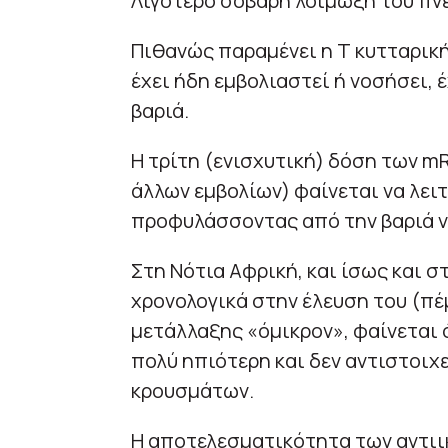
Λιγότερο σοβαρή λοίμωξη του πν
Πιθανώς παραμένει η Τ κυτταρικ
έχει ήδη εμβολιαστεί ή νοσήσει, 
βαριά.
Η τρίτη (ενισχυτική) δόση των m
άλλων εμβολίων) φαίνεται να λε
προφυλάσσοντας από την βαριά 
Στη Νότια Αφρική, και ίσως και 
χρονολογικά στην έλευση του (π
μετάλλαξης «όμικρον», φαίνεται 
πολύ ηπιότερη και δεν αντιστοιχε
κρουσμάτων.
Η αποτελεσματικότητα των αντιι