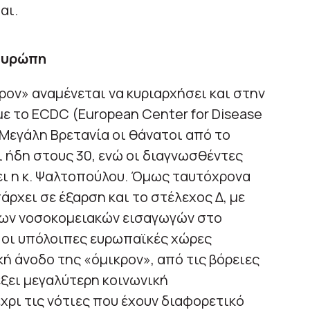
αι.
 Ευρώπη
ον» αναμένεται να κυριαρχήσει και στην
ε το ECDC (European Center for Disease
 Μεγάλη Βρετανία οι θάνατοι από το
 ήδη στους 30, ενώ οι διαγνωσθέντες
ει η κ. Ψαλτοπούλου. Όμως ταυτόχρονα
ρχει σε έξαρση και το στέλεχος Δ, με
των νοσοκομειακών εισαγωγών στο
 οι υπόλοιπες ευρωπαϊκές χώρες
ή άνοδο της «όμικρον», από τις βόρειες
ξει μεγαλύτερη κοινωνική
ρι τις νότιες που έχουν διαφορετικό