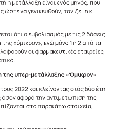
ή η μετάλλαξη είναι ενός μηνός, που
ώστε να γενικευθούν, τονίζει η κ.
ται ότι ο εμβολιασμός με τις 2 δόσεις
 της «όμικρον», ενώ μόνο 1 ή 2 από τα
λοφορούν οι φαρμακευτικές εταιρείες
τικά.
ση της υπερ-μετάλλαξης «Όμικρον»
έτους 2022 και κλείνοντας ο ιός δύο έτη
ς όσον αφορά την αντιμετώπιση της
οπίζονται στα παρακάτω στοιχεία,