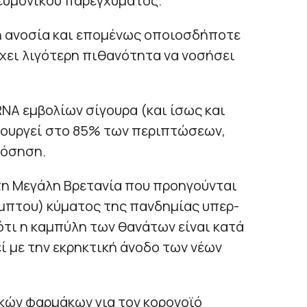
ευμονικού παρεγχύματος.
ή ανοσία και επομένως οποιοσδήποτε
έχει λιγότερη πιθανότητα να νοσήσει
RNA εμβολίων σίγουρα (και ίσως και
ιτουργεί στο 85% των περιπτώσεων,
νόσηση.
στη Μεγάλη Βρετανία που προηγούνται
έμπτου) κύματος της πανδημίας υπερ-
ότι η καμπύλη των θανάτων είναι κατά
ί με την εκρηκτική άνοδο των νέων
κών φαρμάκων για τον κορονοϊό