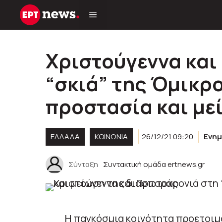
Μετάβαση
σε
περιεχόμενο
Χριστούγεννα και
“σκιά” της Όμικρο
προστασία και με
ΕΛΛΑΔΑ
ΚΟΙΝΩΝΊΑ
26/12/21 09:20
Ενη
Σύνταξη
Συντακτική ομάδα ertnews.gr
Η παγκόσμια κοινότητα προετοιμά